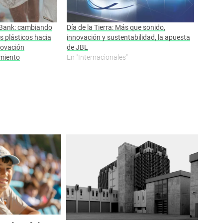
c Bank: cambiando
Día de la Tierra: Más que sonido,
s plásticos hacia
innovación y sustentabilidad, la apuesta
novación
de JBL
miento
En "Internacionales"