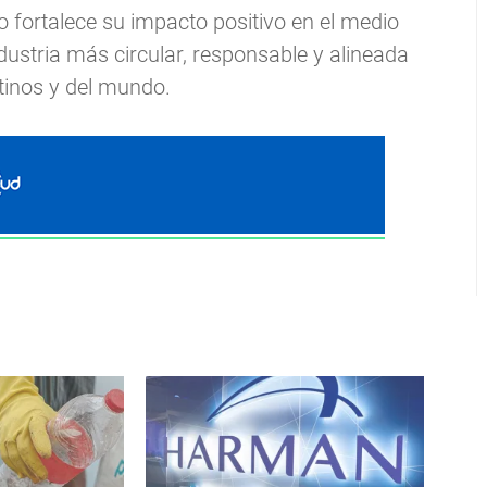
o fortalece su impacto positivo en el medio
dustria más circular, responsable y alineada
tinos y del mundo.