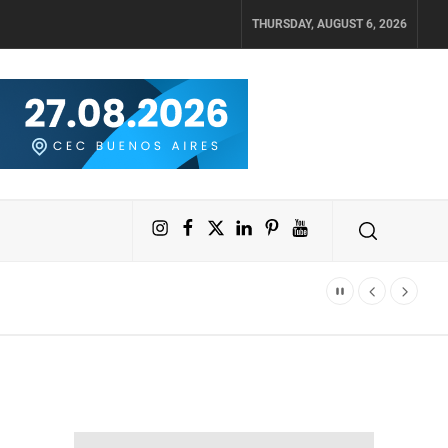
THURSDAY, AUGUST 6, 2026
Instagram
Facebook
X
LinkedIn
Pinterest
YouTube
tas 2027