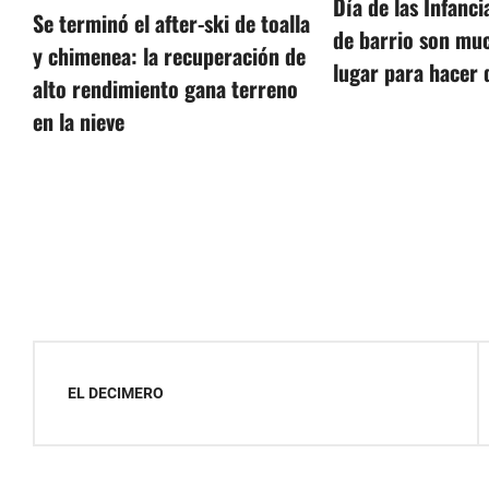
Día de las Infanci
Se terminó el after-ski de toalla
de barrio son mu
y chimenea: la recuperación de
lugar para hacer 
alto rendimiento gana terreno
en la nieve
Navegación
EL DECIMERO
de
entradas