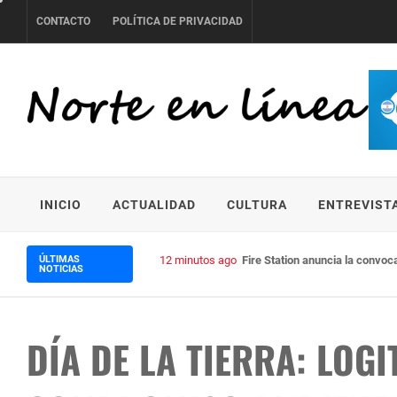
Skip
CONTACTO
POLÍTICA DE PRIVACIDAD
to
content
NORTE EN LÍNEA
INICIO
ACTUALIDAD
CULTURA
ENTREVIST
ÚLTIMAS
12 minutos ago
Fire Station anuncia la convo
NOTICIAS
DÍA DE LA TIERRA: LOG