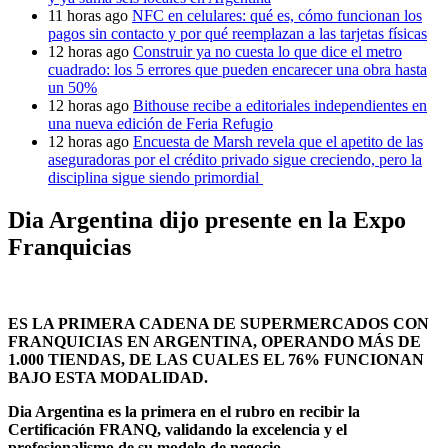
11 horas ago
NFC en celulares: qué es, cómo funcionan los
pagos sin contacto y por qué reemplazan a las tarjetas físicas
12 horas ago
Construir ya no cuesta lo que dice el metro
cuadrado: los 5 errores que pueden encarecer una obra hasta
un 50%
12 horas ago
Bithouse recibe a editoriales independientes en
una nueva edición de Feria Refugio
12 horas ago
Encuesta de Marsh revela que el apetito de las
aseguradoras por el crédito privado sigue creciendo, pero la
disciplina sigue siendo primordial
Dia Argentina dijo presente en la Expo
Franquicias
ES LA PRIMERA CADENA DE SUPERMERCADOS CON
FRANQUICIAS EN ARGENTINA, OPERANDO MÁS DE
1.000 TIENDAS, DE LAS CUALES EL 76% FUNCIONAN
BAJO ESTA MODALIDAD.
Dia Argentina es la primera en el rubro en recibir la
Certificación FRANQ, validando la excelencia y el
profesionalismo de su modelo de negocio.