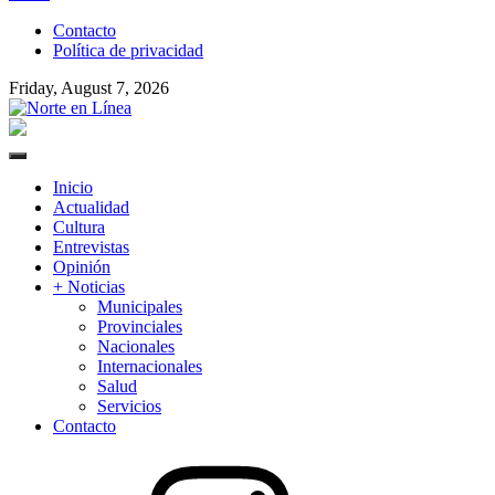
to
Contacto
content
Política de privacidad
Friday, August 7, 2026
Norte en Línea
Primary
Menu
Inicio
Actualidad
Cultura
Entrevistas
Opinión
+ Noticias
Municipales
Provinciales
Nacionales
Internacionales
Salud
Servicios
Contacto
Instagram