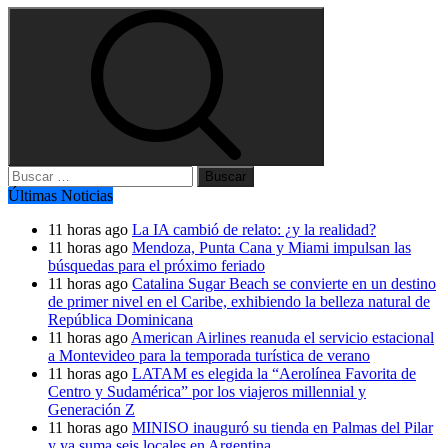
Buscar:
Últimas Noticias
11 horas ago
La IA cambió de relato: ¿y la realidad?
11 horas ago
Mendoza, Punta Cana y Miami impulsan las
búsquedas para el próximo feriado
11 horas ago
Catalina Sugar Beach se convierte en un destino
de primer nivel en el Caribe, exhibiendo la belleza natural de
República Dominicana
11 horas ago
American Airlines reanuda el servicio estacional
a Montevideo para la temporada turística de verano
11 horas ago
LATAM es elegida la “Aerolínea Favorita de
Centro y Sudamérica” por los viajeros millennial y
Generación Z
11 horas ago
MINISO inauguró su tienda en Palmas del Pilar
y ya suma seis locales en Argentina