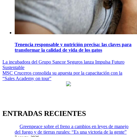
Tenencia responsable y nutrición precisa: las claves para
transformar la calidad de vida de los gatos
Navegación
La incubadora del Grupo Sancor Seguros lanza Impulsa Futuro
Sustentable
de
MSC Cruceros consolida su apuesta por la capacitación con la
entradas
“Sales Academy on tour”
ENTRADAS RECIENTES
Greenpeace sobre el freno a cambios en leyes de manejo
del fuego y de tierras rurales: “Es una victoria de la gente”