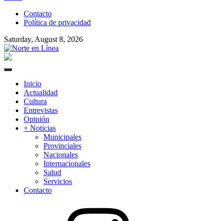
to
Contacto
content
Política de privacidad
Saturday, August 8, 2026
Norte en Línea
Primary
Menu
Inicio
Actualidad
Cultura
Entrevistas
Opinión
+ Noticias
Municipales
Provinciales
Nacionales
Internacionales
Salud
Servicios
Contacto
Instagram