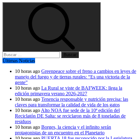
Buscar:
Últimas Noticias
10 horas ago
Greenpeace sobre el freno a cambios en leyes de
manejo del fuego y de tierras rurales: “Es una victoria de la
gente”
10 horas ago
La Rural se viste de BAFWEEK: llega la
edición primavera verano 2026-2027
10 horas ago
Tenencia responsable y nutrición precisa: las
claves para transformar la calidad de vida de los gatos
10 horas ago
Alto NOA fue sede de la 10ª edición del
Reciclatón DE Salta: se reciclaron más de 8 toneladas de
residuos
10 horas ago
Borges, la ciencia y el infinito serán
protagonistas de un encuentro en el Planetario
10 horas ago
PUERTA 18 fue reconocido por la Legislatura