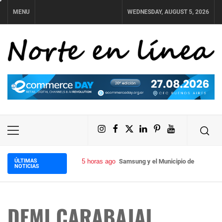
Skip
MENU
WEDNESDAY, AUGUST 5, 2026
to
content
NORTE EN LÍNEA
Instagram
Facebook
X
LinkedIn
Pinterest
YouTube
Primary
Menu
ÚLTIMAS
5 horas ago
Samsung y el Municipio de Tafí Viej
NOTICIAS
DEMI CARABAJAL