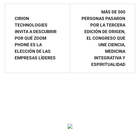
Navegación
MÁS DE 500
CIRION
PERSONAS PASARON
de
TECHNOLOGIES
POR LA TERCERA
INVITA A DESCUBRIR
EDICIÓN DE ORIGEN,
entradas
POR QUÉ ZOOM
EL CONGRESO QUE
PHONE ES LA
UNE CIENCIA,
ELECCIÓN DE LAS
MEDICINA
EMPRESAS LÍDERES
INTEGRATIVA Y
ESPIRITUALIDAD