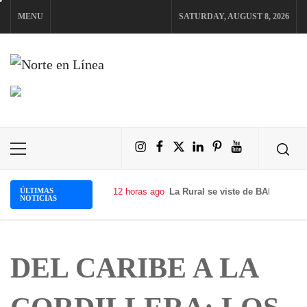
Skip
MENU
SATURDAY, AUGUST 8, 2026
to
content
NORTE EN LÍNEA
Instagram
Facebook
X
LinkedIn
Pinterest
YouTube
Primary
Menu
ÚLTIMAS
12 horas ago
La Rural se viste de BAFWEEK: l
NOTICIAS
DEL CARIBE A LA