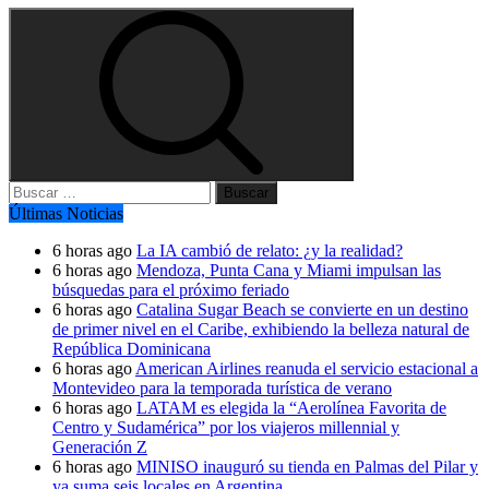
Buscar:
Últimas Noticias
6 horas ago
La IA cambió de relato: ¿y la realidad?
6 horas ago
Mendoza, Punta Cana y Miami impulsan las
búsquedas para el próximo feriado
6 horas ago
Catalina Sugar Beach se convierte en un destino
de primer nivel en el Caribe, exhibiendo la belleza natural de
República Dominicana
6 horas ago
American Airlines reanuda el servicio estacional a
Montevideo para la temporada turística de verano
6 horas ago
LATAM es elegida la “Aerolínea Favorita de
Centro y Sudamérica” por los viajeros millennial y
Generación Z
6 horas ago
MINISO inauguró su tienda en Palmas del Pilar y
ya suma seis locales en Argentina