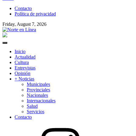
to
Contacto
content
Política de privacidad
Friday, August 7, 2026
Norte en Línea
Primary
Menu
Inicio
Actualidad
Cultura
Entrevistas
Opinión
+ Noticias
Municipales
Provinciales
Nacionales
Internacionales
Salud
Servicios
Contacto
Instagram