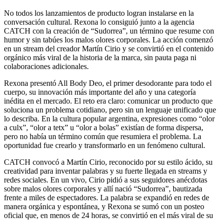
No todos los lanzamientos de producto logran instalarse en la
conversación cultural. Rexona lo consiguió junto a la agencia
CATCH con la creación de “Sudorrea”, un término que resume con
humor y sin tabúes los malos olores corporales. La acción comenzó
en un stream del creador Martín Cirio y se convirtió en el contenido
orgánico más viral de la historia de la marca, sin pauta paga ni
colaboraciones adicionales.
Rexona presentó All Body Deo, el primer desodorante para todo el
cuerpo, su innovación más importante del año y una categoría
inédita en el mercado. El reto era claro: comunicar un producto que
soluciona un problema cotidiano, pero sin un lenguaje unificado que
lo describa. En la cultura popular argentina, expresiones como “olor
a culx”, “olor a tetx” u “olor a bolas” existían de forma dispersa,
pero no había un término común que resumiera el problema. La
oportunidad fue crearlo y transformarlo en un fenómeno cultural.
CATCH convocó a Martín Cirio, reconocido por su estilo ácido, su
creatividad para inventar palabras y su fuerte llegada en streams y
redes sociales. En un vivo, Cirio pidió a sus seguidores anécdotas
sobre malos olores corporales y allí nació “Sudorrea”, bautizada
frente a miles de espectadores. La palabra se expandió en redes de
manera orgánica y espontánea, y Rexona se sumó con un posteo
oficial que, en menos de 24 horas, se convirtió en el más viral de su