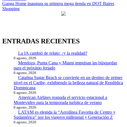
de
Ganga Home inaugura su primera mega tienda en DOT Baires
entradas
Shopping
ENTRADAS RECIENTES
La IA cambió de relato: ¿y la realidad?
6 agosto, 2026
Mendoza, Punta Cana y Miami impulsan las búsquedas
para el próximo feriado
6 agosto, 2026
Catalina Sugar Beach se convierte en un destino de primer
nivel en el Caribe, exhibiendo la belleza natural de República
Dominicana
6 agosto, 2026
American Airlines reanuda el servicio estacional a
Montevideo para la temporada turística de verano
6 agosto, 2026
LATAM es elegida la “Aerolínea Favorita de Centro y
Sudamérica” por los viajeros millennial y Generación Z
6 agosto, 2026