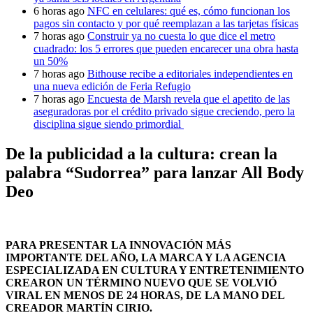
6 horas ago
NFC en celulares: qué es, cómo funcionan los
pagos sin contacto y por qué reemplazan a las tarjetas físicas
7 horas ago
Construir ya no cuesta lo que dice el metro
cuadrado: los 5 errores que pueden encarecer una obra hasta
un 50%
7 horas ago
Bithouse recibe a editoriales independientes en
una nueva edición de Feria Refugio
7 horas ago
Encuesta de Marsh revela que el apetito de las
aseguradoras por el crédito privado sigue creciendo, pero la
disciplina sigue siendo primordial
De la publicidad a la cultura: crean la
palabra “Sudorrea” para lanzar All Body
Deo
PARA PRESENTAR LA INNOVACIÓN MÁS
IMPORTANTE DEL AÑO, LA MARCA Y LA AGENCIA
ESPECIALIZADA EN CULTURA Y ENTRETENIMIENTO
CREARON UN TÉRMINO NUEVO QUE SE VOLVIÓ
VIRAL EN MENOS DE 24 HORAS, DE LA MANO DEL
CREADOR MARTÍN CIRIO.