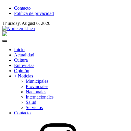
to
Contacto
content
Política de privacidad
Thursday, August 6, 2026
Norte en Línea
Primary
Menu
Inicio
Actualidad
Cultura
Entrevistas
Opinión
+ Noticias
Municipales
Provinciales
Nacionales
Internacionales
Salud
Servicios
Contacto
Instagram