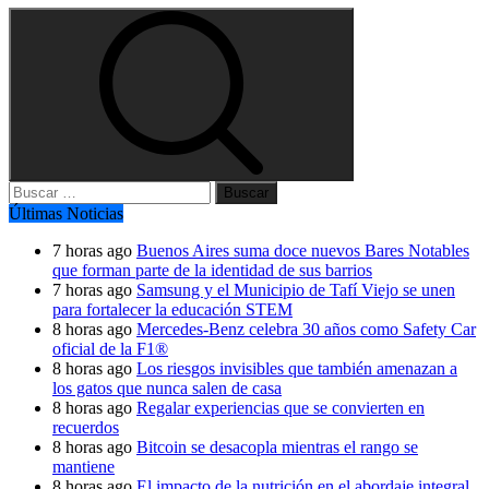
Buscar:
Últimas Noticias
7 horas ago
Buenos Aires suma doce nuevos Bares Notables
que forman parte de la identidad de sus barrios
7 horas ago
Samsung y el Municipio de Tafí Viejo se unen
para fortalecer la educación STEM
8 horas ago
Mercedes-Benz celebra 30 años como Safety Car
oficial de la F1®
8 horas ago
Los riesgos invisibles que también amenazan a
los gatos que nunca salen de casa
8 horas ago
Regalar experiencias que se convierten en
recuerdos
8 horas ago
Bitcoin se desacopla mientras el rango se
mantiene
8 horas ago
El impacto de la nutrición en el abordaje integral