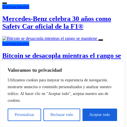
Internacionales
Mercedes-Benz celebra 30 años como
Safety Car oficial de la F1®
Internacionales
Bitcoin se desacopla mientras el rango se
mantiene
Valoramos tu privacidad
Utilizamos cookies para mejorar tu experiencia de navegación,
mostrarte anuncios o contenido personalizados y analizar nuestro
Internacionales
tráfico. Al hacer clic en "Aceptar todo", aceptas nuestro uso de
cookies.
Bitcoin cerró un julio turbulento sin salir
de su rango de cotización
Personalizar
Rechazar todo
Aceptar todo