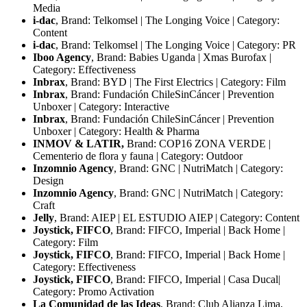
Media
i-dac
, Brand: Telkomsel | The Longing Voice | Category:
Content
i-dac
, Brand: Telkomsel | The Longing Voice | Category: PR
Iboo Agency
, Brand: Babies Uganda | Xmas Burofax |
Category: Effectiveness
Inbrax
, Brand: BYD | The First Electrics | Category: Film
Inbrax
, Brand: Fundación ChileSinCáncer | Prevention
Unboxer | Category: Interactive
Inbrax
, Brand: Fundación ChileSinCáncer | Prevention
Unboxer | Category: Health & Pharma
INMOV & LATIR,
Brand: COP16 ZONA VERDE |
Cementerio de flora y fauna | Category: Outdoor
Inzomnio Agency
, Brand: GNC | NutriMatch | Category:
Design
Inzomnio Agency
, Brand: GNC | NutriMatch | Category:
Craft
Jelly
, Brand: AIEP | EL ESTUDIO AIEP | Category: Content
Joystick, FIFCO
, Brand: FIFCO, Imperial | Back Home |
Category: Film
Joystick, FIFCO
, Brand: FIFCO, Imperial | Back Home |
Category: Effectiveness
Joystick, FIFCO
, Brand: FIFCO, Imperial | Casa Ducal|
Category: Promo Activation
La Comunidad de las Ideas
, Brand: Club Alianza Lima,