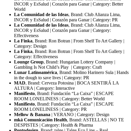
INCOR y EsSalud | Corazón para Ganar | Category: Better
World
La Comunidad de las Ideas
, Brand: Club Alianza Lima,
INCOR y EsSalud | Corazón para Ganar | Category: PR
La Comunidad de las Ideas
, Brand: Club Alianza Lima,
INCOR y EsSalud | Corazón para Ganar | Category:
Effectiveness
La Finka
, Brand: Ron Botran | From Shelf To Art Gallery |
Category: Design
La Finka
, Brand: Ron Botran | From Shelf To Art Gallery |
Category: Effectiveness
Lounge Group
, Brand: Hungarian Lottery Company |
Gambling Is Not Child’s Play | Category: Craft
Lunar Latinoamérica
, Brand: Molino Harinero Sula | Hands
in the dough to save lives | Category: PR
MAD
, Brand: Cerveza Potosina | BOCA SENTIRÁ LA
ALTURA | Category: Interactive
Manifiesto
, Brand: Fundación “La Caixa” | ESCAPE
ROOM LONELINESS | Category: Better World
Manifiesto
, Brand: Fundación “La Caixa” | ESCAPE
ROOM LONELINESS | Category: PR
Mellow & Banana
| VERANO | Category: Design
mká Comunicación Health
, Brand: ASTELLAS | NO TE
DESPISTES | Category: Health & Pharma
Pontodesign
, Brand: talge | Talge Eco Line – Real