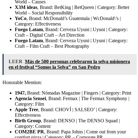
World – Causes
X3M ideas
, Brand: BetKing | BetQueen | Category: Better
World – Social Responsibility
YoCo
, Brand: McDonald’s Guatemala | WcDonald\’s |
Category: Effectiveness
Fuego Latam
, Brand: Cerveza Uyuni | Uyuni | Category:
Craft – Digital Craft – Art Direction
Fuego Latam
, Brand: Cerveza Uyuni | Uyuni | Category:
Craft – Film Craft – Best Photography
LEER
Más de 500 personas celebraron la selva misionera
en el festival “Somos la Selva” en San Pedro
Honorable Mention:
1947,
Brand: Nómadas Magazine | Fingers | Category: Print
Agencia Sensei
, Brand: Fermax | The Fermax Symphony |
Category: Film
Apple Tree
, Brand: CHOVÍ | SALSEO’ | Category:
Effectiveness
Birth Group
, Brand: DENSO | The DENSO Squad |
Category: Content
COM2BE PR
, Brand: Papa Johns | Come out from your
comfort pizza | Category: PR – Corporate PR