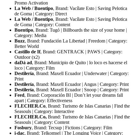
Promo Activation
La Web / Buentipo
, Brand: Vacílate Esto | Saving Pelotica
de Goma | Category: Direct
La Web / Buentipo
, Brand: Vacílate Esto | Saving Pelotica
de Goma | Category: Content
Buentipo
, Brand: Tugó | Billboards the size of your home |
Category: Media
Buzz
, Brand: Fundación La Libertad | Freedom | Category:
Better World
Castillo de If
, Brand: GENTRACK | PAWS | Category:
Outdoor (x2)
daDá ad
, Brand: Municipio de Quito | lo loco es hacerse el
loco | Category: Film
Destilería
, Brand: Maxell Ecuador | Underwater | Category:
Print
Destilería
, Brand: Maxell Ecuador | Angus | Category: Print
Destilería
, Brand: Maxell Ecuador | Snoop | Category: Print
Feed
, Brand: Corporación BI | Don’t let your dreams fall
apart | Category: Effectiveness
FLECHER.Co
, Brand: Turismo de Islas Canarias | Find the
Seasouls | Category: Interactive
FLECHER.Co,
Brand: Turismo de Islas Canarias | Find the
Seasouls | Category: Content
Fosbury
, Brand: Tecsup | Fictions | Category: Film
i-dac
, Brand: Telkomsel | The Longing Voice | Category: