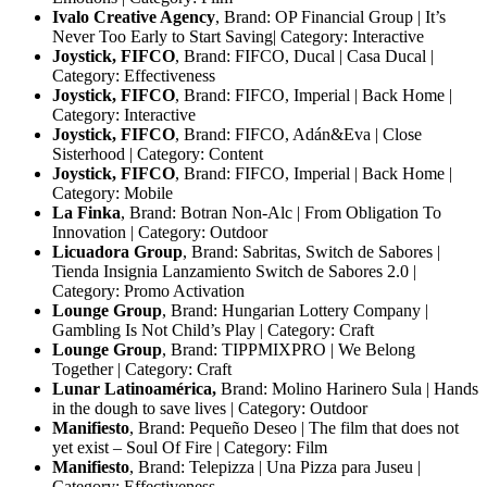
Ivalo Creative Agency
, Brand: OP Financial Group | It’s
Never Too Early to Start Saving| Category: Interactive
Joystick, FIFCO
, Brand: FIFCO, Ducal | Casa Ducal |
Category: Effectiveness
Joystick, FIFCO
, Brand: FIFCO, Imperial | Back Home |
Category: Interactive
Joystick, FIFCO
, Brand: FIFCO, Adán&Eva | Close
Sisterhood | Category: Content
Joystick, FIFCO
, Brand: FIFCO, Imperial | Back Home |
Category: Mobile
La Finka
, Brand: Botran Non-Alc | From Obligation To
Innovation | Category: Outdoor
Licuadora Group
, Brand: Sabritas, Switch de Sabores |
Tienda Insignia Lanzamiento Switch de Sabores 2.0 |
Category: Promo Activation
Lounge Group
, Brand: Hungarian Lottery Company |
Gambling Is Not Child’s Play | Category: Craft
Lounge Group
, Brand: TIPPMIXPRO | We Belong
Together | Category: Craft
Lunar Latinoamérica,
Brand: Molino Harinero Sula | Hands
in the dough to save lives | Category: Outdoor
Manifiesto
, Brand: Pequeño Deseo | The film that does not
yet exist – Soul Of Fire | Category: Film
Manifiesto
, Brand: Telepizza | Una Pizza para Juseu |
Category: Effectiveness