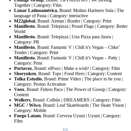
Together | Category: Film
Lunar Latinoamérica
, Brand: Molino Harinero Sula | The
language of Pasta | Category: interactive
M22global
, Brand: Airmar | Border | Category: Print
Manifiesto
, Brand: Telepizza | Proud Flags | Category: Better
World
Manifiesto
, Brand: Telepizza | Una Pizza para Juseu |
Category: PR
Manifiesto
, Brand: Fantastic V | Chill it’s Vegan – Chkn’
Tender | Category: Print
Manifiesto
, Brand: Fantastic V | Chill it’s Vegan – Patty |
Category: Print
Portavoz
, Brand: elPozo | Make a wish! | Category: Film
Shoryuken
, Brand: Tops | Food Hero | Category: Content
Tolka Estudio
, Brand: Prime Video | The place to be you |
Category: Promo Activation
Voox
, Brand: Fideos Paca | The Power of Gossip | Category:
Content
Walkers
, Brand: Colbún | DREAMERS | Category: Film
MGC / Wiwo
, Brand: Leaf Skateboards | The Skate Vision |
Category: Mobile
Fuego Latam
, Brand: Cerveza Uyuni | Uyuni | Category:
Film