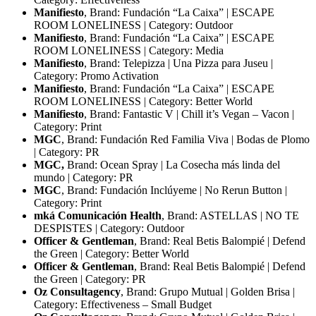
Manifiesto
, Brand: Fundación “La Caixa” | ESCAPE
ROOM LONELINESS | Category: Outdoor
Manifiesto
, Brand: Fundación “La Caixa” | ESCAPE
ROOM LONELINESS | Category: Media
Manifiesto
, Brand: Telepizza | Una Pizza para Juseu |
Category: Promo Activation
Manifiesto
, Brand: Fundación “La Caixa” | ESCAPE
ROOM LONELINESS | Category: Better World
Manifiesto
, Brand: Fantastic V | Chill it’s Vegan – Vacon |
Category: Print
MGC
, Brand: Fundación Red Familia Viva | Bodas de Plomo
| Category: PR
MGC,
Brand: Ocean Spray | La Cosecha más linda del
mundo | Category: PR
MGC
, Brand: Fundación Inclúyeme | No Rerun Button |
Category: Print
mká Comunicación Health
, Brand: ASTELLAS | NO TE
DESPISTES | Category: Outdoor
Officer & Gentleman
, Brand: Real Betis Balompié | Defend
the Green | Category: Better World
Officer & Gentleman
, Brand: Real Betis Balompié | Defend
the Green | Category: PR
Oz Consultagency
, Brand: Grupo Mutual | Golden Brisa |
Category: Effectiveness – Small Budget