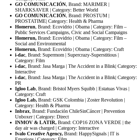
GO COMUNICACIÓN
, Brand: MARIMER |
SHARKSAVER | Category: Better World
GO COMUNICACIÓN
, Brand: PROSTUM |
PROSTATIME| Category: Health & Pharma
Homerun
, Brand: Ecovidrio | Obama | Category: Film –
Public Services Campaigns, Civic and Social Campaigns
Homerun,
Brand: Ecovidrio | Obama | Category: Film –
Social and Environmental
Homerun,
Brand: Ecovidrio | Obama | Category: Craft
i-dac
, Brand: Supermom | Supercrazy-Superstitious |
Category: Film
i-dac
, Brand: Jasa Marga | The Accident in a Blink| Category:
Interactive
i-dac
, Brand: Jasa Marga | The Accident in a Blink| Category:
PR
Igloo Lab
, Brand: Bristol Myers Squibb | Estatuas Vivas |
Category: Craft
Igloo Lab,
Brand: GSK Colombia | Zoster Revolution |
Category: Health & Pharma
Inbrax
, Brand: Fundación ChileSinCáncer | Prevention
Unboxer | Category: Direct
INMOV & LATIR,
Brand: COP16 ZONA VERDE | the
day air was charged | Category: Interactive
Ivalo Creative Agency,
Brand: HappySignals | IT is
Emotions | Category: Film