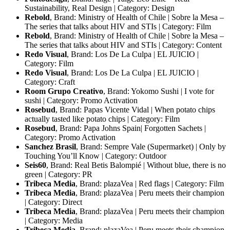
Sustainability, Real Design | Category: Design
Rebold
, Brand: Ministry of Health of Chile | Sobre la Mesa –
The series that talks about HIV and STIs | Category: Film
Rebold
, Brand: Ministry of Health of Chile | Sobre la Mesa –
The series that talks about HIV and STIs | Category: Content
Redo Visual
, Brand: Los De La Culpa | EL JUICIO |
Category: Film
Redo Visual
, Brand: Los De La Culpa | EL JUICIO |
Category: Craft
Room Grupo Creativo
, Brand: Yokomo Sushi | I vote for
sushi | Category: Promo Activation
Rosebud
, Brand: Papas Vicente Vidal | When potato chips
actually tasted like potato chips | Category: Film
Rosebud
, Brand: Papa Johns Spain| Forgotten Sachets |
Category: Promo Activation
Sanchez Brasil
, Brand: Sempre Vale (Supermarket) | Only by
Touching You’ll Know | Category: Outdoor
Seis60
, Brand: Real Betis Balompié | Without blue, there is no
green | Category: PR
Tribeca Media
, Brand: plazaVea | Red flags | Category: Film
Tribeca Media
, Brand: plazaVea | Peru meets their champion
| Category: Direct
Tribeca Media
, Brand: plazaVea | Peru meets their champion
| Category: Media
Tribeca Media
, Brand: plazaVea | Peru meets their champion