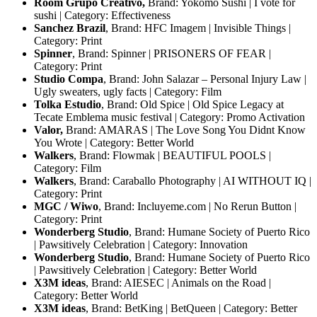
Room Grupo Creativo,
Brand: Yokomo Sushi | I vote for
sushi | Category: Effectiveness
Sanchez Brazil
, Brand: HFC Imagem | Invisible Things |
Category: Print
Spinner
, Brand: Spinner | PRISONERS OF FEAR |
Category: Print
Studio Compa
, Brand: John Salazar – Personal Injury Law |
Ugly sweaters, ugly facts | Category: Film
Tolka Estudio
, Brand: Old Spice | Old Spice Legacy at
Tecate Emblema music festival | Category: Promo Activation
Valor,
Brand: AMARAS | The Love Song You Didnt Know
You Wrote | Category: Better World
Walkers
, Brand: Flowmak | BEAUTIFUL POOLS |
Category: Film
Walkers
, Brand: Caraballo Photography | AI WITHOUT IQ |
Category: Print
MGC / Wiwo
, Brand: Incluyeme.com | No Rerun Button |
Category: Print
Wonderberg Studio
, Brand: Humane Society of Puerto Rico
| Pawsitively Celebration | Category: Innovation
Wonderberg Studio
, Brand: Humane Society of Puerto Rico
| Pawsitively Celebration | Category: Better World
X3M ideas
, Brand: AIESEC | Animals on the Road |
Category: Better World
X3M ideas
, Brand: BetKing | BetQueen | Category: Better