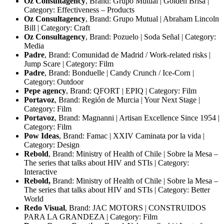
Oz Consultagency
, Brand: Grupo Mutual | Golden Brisa |
Category: Effectiveness – Products
Oz Consultagency
, Brand: Grupo Mutual | Abraham Lincoln
Bill | Category: Craft
Oz Consultagency
, Brand: Pozuelo | Soda Señal | Category:
Media
Padre
, Brand: Comunidad de Madrid / Work-related risks |
Jump Scare | Category: Film
Padre
, Brand: Bonduelle | Candy Crunch / Ice-Corn |
Category: Outdoor
Pepe agency
, Brand: QFORT | EPIQ | Category: Film
Portavoz
, Brand: Región de Murcia | Your Next Stage |
Category: Film
Portavoz
, Brand: Magnanni | Artisan Excellence Since 1954 |
Category: Film
Pow Ideas
, Brand: Famac | XXIV Caminata por la vida |
Category: Design
Rebold
, Brand: Ministry of Health of Chile | Sobre la Mesa –
The series that talks about HIV and STIs | Category:
Interactive
Rebold,
Brand: Ministry of Health of Chile | Sobre la Mesa –
The series that talks about HIV and STIs | Category: Better
World
Redo Visual
, Brand: JAC MOTORS | CONSTRUIDOS
PARA LA GRANDEZA | Category: Film