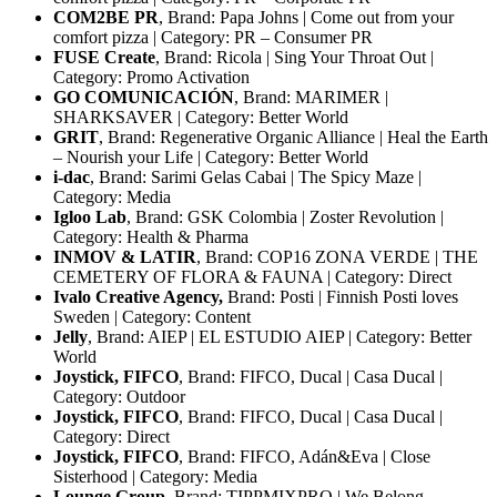
COM2BE PR
, Brand: Papa Johns | Come out from your
comfort pizza | Category: PR – Consumer PR
FUSE Create
, Brand: Ricola | Sing Your Throat Out |
Category: Promo Activation
GO COMUNICACIÓN
, Brand: MARIMER |
SHARKSAVER | Category: Better World
GRIT
, Brand: Regenerative Organic Alliance | Heal the Earth
– Nourish your Life | Category: Better World
i-dac
, Brand: Sarimi Gelas Cabai | The Spicy Maze |
Category: Media
Igloo Lab
, Brand: GSK Colombia | Zoster Revolution |
Category: Health & Pharma
INMOV & LATIR
, Brand: COP16 ZONA VERDE | THE
CEMETERY OF FLORA & FAUNA | Category: Direct
Ivalo Creative Agency,
Brand: Posti | Finnish Posti loves
Sweden | Category: Content
Jelly
, Brand: AIEP | EL ESTUDIO AIEP | Category: Better
World
Joystick, FIFCO
, Brand: FIFCO, Ducal | Casa Ducal |
Category: Outdoor
Joystick, FIFCO
, Brand: FIFCO, Ducal | Casa Ducal |
Category: Direct
Joystick, FIFCO
, Brand: FIFCO, Adán&Eva | Close
Sisterhood | Category: Media
Lounge Group
, Brand: TIPPMIXPRO | We Belong