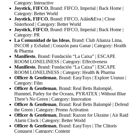
Category: Interactive
Joystick, FIFCO
, Brand: FIFCO, Imperial | Back Home |
Category: Better World
Joystick, FIFCO
, Brand: FIFCO, Adán&Eva | Close
Sisterhood | Category: Better World
Joystick, FIFCO
, Brand: FIFCO, Imperial | Back Home |
Category: PR
La Comunidad de las Ideas
, Brand: Club Alianza Lima,
INCOR y EsSalud | Corazón para Ganar | Category: Health
& Pharma
Manifiesto
, Brand: Fundación “La Caixa” | ESCAPE
ROOM LONELINESS | Category: Effectiveness
Manifiesto
, Brand: Fundación “La Caixa” | ESCAPE
ROOM LONELINESS | Category: Health & Pharma
Officer & Gentleman
, Brand: EasyToys | Explore Uranus |
Category: Film
Officer & Gentleman
, Brand: Real Betis Balompié,
Hummel, Parley for the Oceans, PYRATEX | Without Blue
There’s No Green | Category: Innovation
Officer & Gentleman
, Brand: Real Betis Balompié | Defend
the Green | Category: Promo Activation
Officer & Gentleman
, Brand: Razom for Ukraine | Air Raid
Alarm Clock | Category: Better World
Officer & Gentleman
, Brand: EasyToys | The Clitoris
Conquest | Category: Content