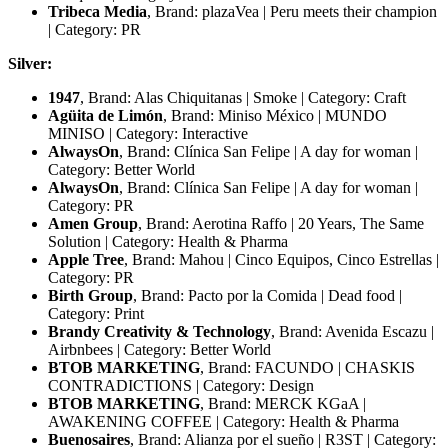
Tribeca Media
, Brand: plazaVea | Peru meets their champion
| Category: PR
Silver:
1947
, Brand: Alas Chiquitanas | Smoke | Category: Craft
Agüita de Limón
, Brand: Miniso México | MUNDO
MINISO | Category: Interactive
AlwaysOn
, Brand: Clínica San Felipe | A day for woman |
Category: Better World
AlwaysOn
, Brand: Clínica San Felipe | A day for woman |
Category: PR
Amen Group
, Brand: Aerotina Raffo | 20 Years, The Same
Solution | Category: Health & Pharma
Apple Tree
, Brand: Mahou | Cinco Equipos, Cinco Estrellas |
Category: PR
Birth Group
, Brand: Pacto por la Comida | Dead food |
Category: Print
Brandy Creativity & Technology
, Brand: Avenida Escazu |
Airbnbees | Category: Better World
BTOB MARKETING
, Brand: FACUNDO | CHASKIS
CONTRADICTIONS | Category: Design
BTOB MARKETING
, Brand: MERCK KGaA |
AWAKENING COFFEE | Category: Health & Pharma
Buenosaires
, Brand: Alianza por el sueño | R3ST | Category: