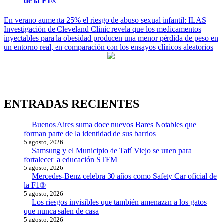
de la F1®
Navegación
En verano aumenta 25% el riesgo de abuso sexual infantil: ILAS
Investigación de Cleveland Clinic revela que los medicamentos
de
inyectables para la obesidad producen una menor pérdida de peso en
entradas
un entorno real, en comparación con los ensayos clínicos aleatorios
ENTRADAS RECIENTES
Buenos Aires suma doce nuevos Bares Notables que
forman parte de la identidad de sus barrios
5 agosto, 2026
Samsung y el Municipio de Tafí Viejo se unen para
fortalecer la educación STEM
5 agosto, 2026
Mercedes-Benz celebra 30 años como Safety Car oficial de
la F1®
5 agosto, 2026
Los riesgos invisibles que también amenazan a los gatos
que nunca salen de casa
5 agosto, 2026