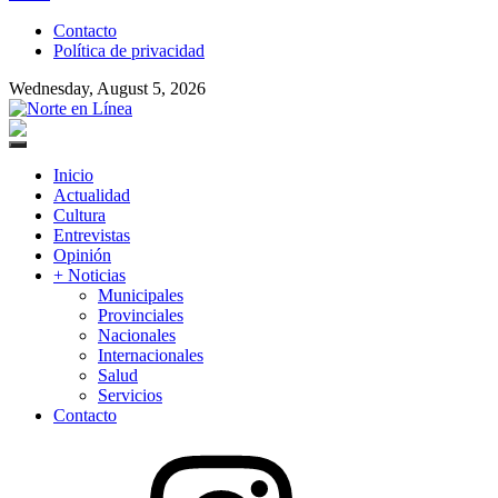
to
Contacto
content
Política de privacidad
Wednesday, August 5, 2026
Norte en Línea
Primary
Menu
Inicio
Actualidad
Cultura
Entrevistas
Opinión
+ Noticias
Municipales
Provinciales
Nacionales
Internacionales
Salud
Servicios
Contacto
Instagram