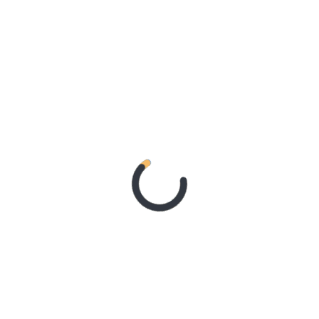
Wingfoils en el interior del puerto. En un
egatas. El líder provisional es el platense José
pruebas disputadas. Lo escoltan Exequiel
tero con 19.
cios de ISDIN, SPI, Martecna, Nordikwear,
Seguros/Galicia Seguros, Tampico Panchos, La
ra Aserradero, Todo Viento, Náutica Gana,