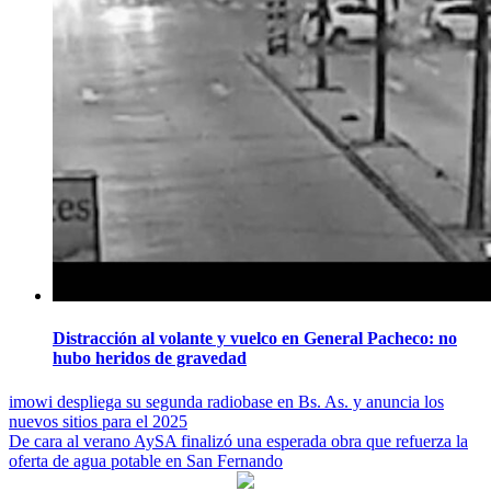
Distracción al volante y vuelco en General Pacheco: no
hubo heridos de gravedad
Navegación
imowi despliega su segunda radiobase en Bs. As. y anuncia los
nuevos sitios para el 2025
de
De cara al verano AySA finalizó una esperada obra que refuerza la
entradas
oferta de agua potable en San Fernando