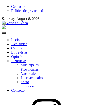
to
Contacto
content
Política de privacidad
Saturday, August 8, 2026
Norte en Línea
Primary
Menu
Inicio
Actualidad
Cultura
Entrevistas
Opinión
+ Noticias
Municipales
Provinciales
Nacionales
Internacionales
Salud
Servicios
Contacto
Instagram