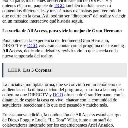
Por su parte, los clientes del servicio satelital de DIRECTV y
quienes elijan un paquete de
DGO
también tendrán acceso a
contenidos diferenciales y tres cámaras exclusivas para ver todo lo
que ocurre en la casa. Así, podrán ser “directores” del reality y elegir
en un mosaico interactivo qué historia seguir.
La vuelta de All Access, para vivir lo mejor de Gran Hermano
Para potenciar la experiencia del fenómeno Gran Hermano,
DIRECTV y
DGO
volverán a contar con el programa de streaming
All Access
, dedicado a debatir y revivir todo lo que suceda en la
nueva temporada del reality.
LEER
Las 5 Coronas
La iniciativa multiplataforma, que se convirtió en un fenómeno de
audiencias en la última edición del programa, se suma a la completa
cobertura que DIRECTV y
DGO
ofrecen de Gran Hermano, con la
dinámica de espiar la casa en vivo, chatear con la comunidad de
seguidores, reaccionar a lo que esté pasando y mucho más.
En esta nueva edición, la conducción de All Access estará a cargo
de Diego Poggi y Lucila “La Tora” Villar, junto a un staff de
colaboradores integrado por los exparticipantes Ariel Ansaldo,