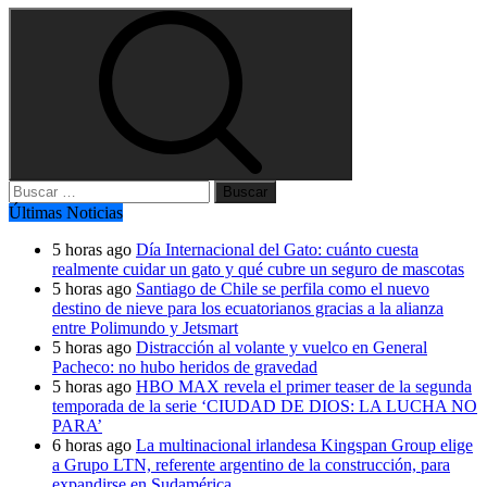
Buscar:
Últimas Noticias
5 horas ago
Día Internacional del Gato: cuánto cuesta
realmente cuidar un gato y qué cubre un seguro de mascotas
5 horas ago
Santiago de Chile se perfila como el nuevo
destino de nieve para los ecuatorianos gracias a la alianza
entre Polimundo y Jetsmart
5 horas ago
Distracción al volante y vuelco en General
Pacheco: no hubo heridos de gravedad
5 horas ago
HBO MAX revela el primer teaser de la segunda
temporada de la serie ‘CIUDAD DE DIOS: LA LUCHA NO
PARA’
6 horas ago
La multinacional irlandesa Kingspan Group elige
a Grupo LTN, referente argentino de la construcción, para
expandirse en Sudamérica