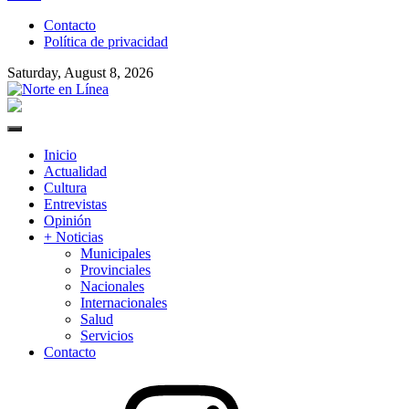
to
Contacto
content
Política de privacidad
Saturday, August 8, 2026
Norte en Línea
Primary
Menu
Inicio
Actualidad
Cultura
Entrevistas
Opinión
+ Noticias
Municipales
Provinciales
Nacionales
Internacionales
Salud
Servicios
Contacto
Instagram