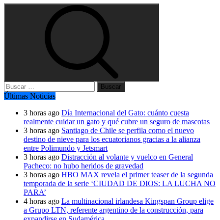
Buscar:
Últimas Noticias
3 horas ago
Día Internacional del Gato: cuánto cuesta
realmente cuidar un gato y qué cubre un seguro de mascotas
3 horas ago
Santiago de Chile se perfila como el nuevo
destino de nieve para los ecuatorianos gracias a la alianza
entre Polimundo y Jetsmart
3 horas ago
Distracción al volante y vuelco en General
Pacheco: no hubo heridos de gravedad
3 horas ago
HBO MAX revela el primer teaser de la segunda
temporada de la serie ‘CIUDAD DE DIOS: LA LUCHA NO
PARA’
4 horas ago
La multinacional irlandesa Kingspan Group elige
a Grupo LTN, referente argentino de la construcción, para
expandirse en Sudamérica