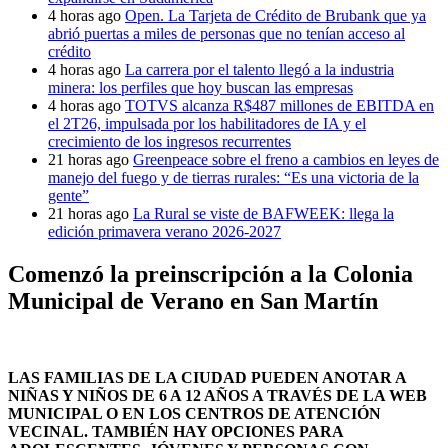
4 horas ago
Open. La Tarjeta de Crédito de Brubank que ya
abrió puertas a miles de personas que no tenían acceso al
crédito
4 horas ago
La carrera por el talento llegó a la industria
minera: los perfiles que hoy buscan las empresas
4 horas ago
TOTVS alcanza R$487 millones de EBITDA en
el 2T26, impulsada por los habilitadores de IA y el
crecimiento de los ingresos recurrentes
21 horas ago
Greenpeace sobre el freno a cambios en leyes de
manejo del fuego y de tierras rurales: “Es una victoria de la
gente”
21 horas ago
La Rural se viste de BAFWEEK: llega la
edición primavera verano 2026-2027
Comenzó la preinscripción a la Colonia
Municipal de Verano en San Martín
LAS FAMILIAS DE LA CIUDAD PUEDEN ANOTAR A
NIÑAS Y NIÑOS DE 6 A 12 AÑOS A TRAVÉS DE LA WEB
MUNICIPAL O EN LOS CENTROS DE ATENCIÓN
VECINAL. TAMBIÉN HAY OPCIONES PARA