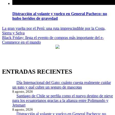
Distracción al volante y vuelco en General Pacheco: no
hubo heridos de gravedad
Navegación
La gran vuelta por el Perú: una ruta imprescindible por la Costa,
Sierra y Selva
de
Black Friday: llega el evento de compras más importante del e-
entradas
Commerce en el mundo
ENTRADAS RECIENTES
Día Internacional del Gato: cuánto cuesta realmente cuidar
un gato y qué cubre un seguro de mascotas
8 agosto, 2026
Santiago de Chile se perfila como el nuevo destino de nieve
para los ecuatorianos gracias a la alianza entre Polimundo y
Jetsmart
8 agosto, 2026
Distracción al volante y vuelco en General Pacheco: no