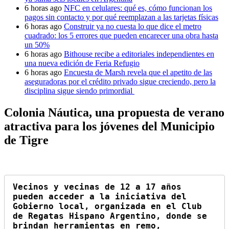
6 horas ago
NFC en celulares: qué es, cómo funcionan los
pagos sin contacto y por qué reemplazan a las tarjetas físicas
6 horas ago
Construir ya no cuesta lo que dice el metro
cuadrado: los 5 errores que pueden encarecer una obra hasta
un 50%
6 horas ago
Bithouse recibe a editoriales independientes en
una nueva edición de Feria Refugio
6 horas ago
Encuesta de Marsh revela que el apetito de las
aseguradoras por el crédito privado sigue creciendo, pero la
disciplina sigue siendo primordial
Colonia Náutica, una propuesta de verano
atractiva para los jóvenes del Municipio
de Tigre
Vecinos y vecinas de 12 a 17 años 
pueden acceder a la iniciativa del 
Gobierno local, organizada en el Club 
de Regatas Hispano Argentino, donde se 
brindan herramientas en remo, 