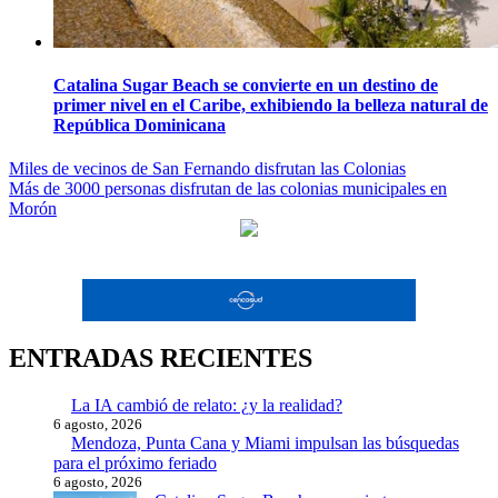
Catalina Sugar Beach se convierte en un destino de
primer nivel en el Caribe, exhibiendo la belleza natural de
República Dominicana
Navegación
Miles de vecinos de San Fernando disfrutan las Colonias
Más de 3000 personas disfrutan de las colonias municipales en
de
Morón
entradas
ENTRADAS RECIENTES
La IA cambió de relato: ¿y la realidad?
6 agosto, 2026
Mendoza, Punta Cana y Miami impulsan las búsquedas
para el próximo feriado
6 agosto, 2026