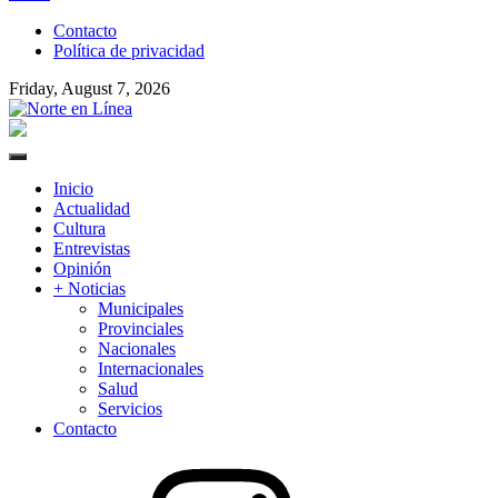
to
Contacto
content
Política de privacidad
Friday, August 7, 2026
Norte en Línea
Primary
Menu
Inicio
Actualidad
Cultura
Entrevistas
Opinión
+ Noticias
Municipales
Provinciales
Nacionales
Internacionales
Salud
Servicios
Contacto
Instagram