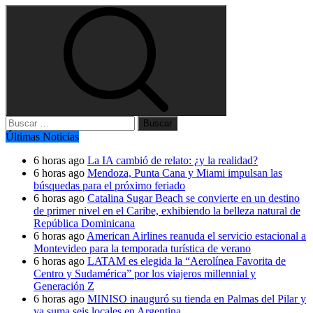
Buscar:
Últimas Noticias
6 horas ago
La IA cambió de relato: ¿y la realidad?
6 horas ago
Mendoza, Punta Cana y Miami impulsan las
búsquedas para el próximo feriado
6 horas ago
Catalina Sugar Beach se convierte en un destino
de primer nivel en el Caribe, exhibiendo la belleza natural de
República Dominicana
6 horas ago
American Airlines reanuda el servicio estacional a
Montevideo para la temporada turística de verano
6 horas ago
LATAM es elegida la “Aerolínea Favorita de
Centro y Sudamérica” por los viajeros millennial y
Generación Z
6 horas ago
MINISO inauguró su tienda en Palmas del Pilar y
ya suma seis locales en Argentina