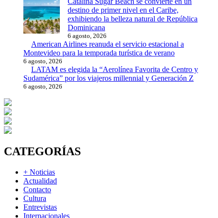
Catalina Sugar Beach se convierte en un
destino de primer nivel en el Caribe,
exhibiendo la belleza natural de República
Dominicana
6 agosto, 2026
American Airlines reanuda el servicio estacional a
Montevideo para la temporada turística de verano
6 agosto, 2026
LATAM es elegida la “Aerolínea Favorita de Centro y
Sudamérica” por los viajeros millennial y Generación Z
6 agosto, 2026
CATEGORÍAS
+ Noticias
Actualidad
Contacto
Cultura
Entrevistas
Internacionales