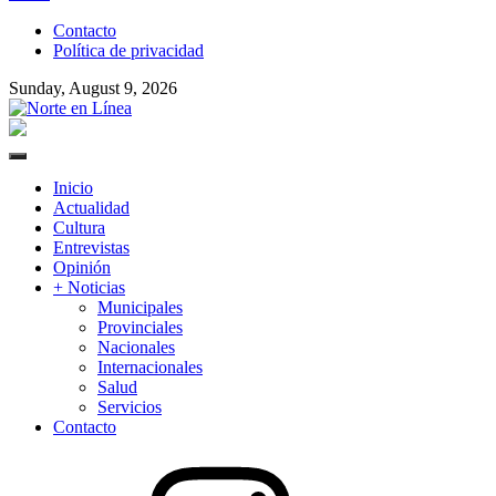
to
Contacto
content
Política de privacidad
Sunday, August 9, 2026
Norte en Línea
Primary
Menu
Inicio
Actualidad
Cultura
Entrevistas
Opinión
+ Noticias
Municipales
Provinciales
Nacionales
Internacionales
Salud
Servicios
Contacto
Instagram