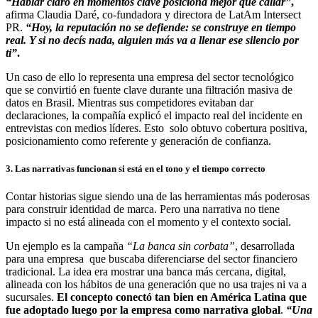
“Hablar claro en momentos clave posiciona mejor que callar”
,
afirma Claudia Daré, co-fundadora y directora de LatAm Intersect
PR.
“Hoy, la reputación no se defiende: se construye en tiempo
real. Y si no decís nada, alguien más va a llenar ese silencio por
ti”
.
Un caso de ello lo representa una empresa del sector tecnológico
que se convirtió en fuente clave durante una filtración masiva de
datos en Brasil. Mientras sus competidores evitaban dar
declaraciones, la compañía explicó el impacto real del incidente en
entrevistas con medios líderes. Esto solo obtuvo cobertura positiva,
posicionamiento como referente y generación de confianza.
3. Las narrativas funcionan si está en el tono y el tiempo correcto
Contar historias sigue siendo una de las herramientas más poderosas
para construir identidad de marca. Pero una narrativa no tiene
impacto si no está alineada con el momento y el contexto social.
Un ejemplo es la campaña
“La banca sin corbata”
, desarrollada
para una empresa que buscaba diferenciarse del sector financiero
tradicional. La idea era mostrar una banca más cercana, digital,
alineada con los hábitos de una generación que no usa trajes ni va a
sucursales.
El concepto conectó tan bien en América Latina que
fue adoptado luego por la empresa como narrativa global
.
“Una