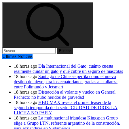
Buscar:
Últimas Noticias
18 horas ago
Día Internacional del Gato: cuánto cuesta
realmente cuidar un gato y qué cubre un seguro de mascotas
18 horas ago
Santiago de Chile se perfila como el nuevo
destino de nieve para los ecuatorianos gracias a la alianza
entre Polimundo y Jetsmart
18 horas ago
Distracción al volante y vuelco en General
Pacheco: no hubo heridos de gravedad
18 horas ago
HBO MAX revela el primer teaser de la
segunda temporada de la serie ‘CIUDAD DE DIOS: LA
LUCHA NO PARA’
18 horas ago
La multinacional irlandesa Kingspan Group
elige a Grupo LTN, referente argentino de la construcción,
para expandirse en Sudamérica