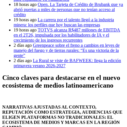
18 horas ago
Open. La Tarjeta de Crédito de Brubank que ya
abrió puertas a miles de personas que no tenían acceso al
crédito
19 horas ago
La carrera por el talento llegó a la industria
minera: los perfiles que hoy buscan las empresas
19 horas ago
TOTVS alcanza R$487 millones de EBITDA
en el 2T26, impulsada por los habilitadores de IA y el
crecimiento de los ingresos recurrentes
2 días ago
Greenpeace sobre el freno a cambios en leyes de
manejo del fuego y de tierras rurales: “Es una victoria de la
gente”
2 días ago
La Rural se viste de BAFWEEK: llega la edición
primavera verano 2026-2027
Cinco claves para destacarse en el nuevo
ecosistema de medios latinoamericano
NARRATIVAS AJUSTADAS AL CONTEXTO,
REPUTACIÓN COMO ESTRATEGIA, AUDIENCIAS QUE
ELIGEN PLATAFORMAS NO TRADICIONALES: EL
ECOSISTEMA DE MEDIOS Y MARCAS EN LA REGIÓN