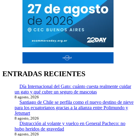
ENTRADAS RECIENTES
Día Internacional del Gato: cuánto cuesta realmente cuidar
un gato y qué cubre un seguro de mascotas
8 agosto, 2026
Santiago de Chile se perfila como el nuevo destino de nieve
para los ecuatorianos gracias a la alianza entre Polimundo y
Jetsmart
8 agosto, 2026
Distracción al volante y vuelco en General Pacheco: no
hubo heridos de gravedad
8 agosto, 2026