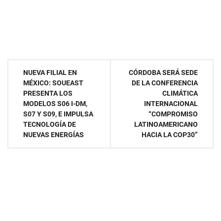
Navegación
NUEVA FILIAL EN
CÓRDOBA SERÁ SEDE
MÉXICO: SOUEAST
DE LA CONFERENCIA
de
PRESENTA LOS
CLIMÁTICA
MODELOS S06 I-DM,
INTERNACIONAL
entradas
S07 Y S09, E IMPULSA
“COMPROMISO
TECNOLOGÍA DE
LATINOAMERICANO
NUEVAS ENERGÍAS
HACIA LA COP30”