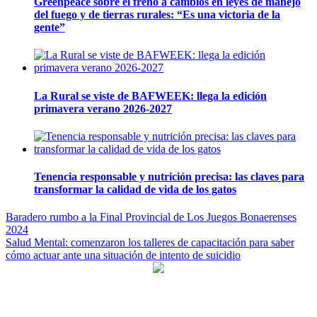
Greenpeace sobre el freno a cambios en leyes de manejo
del fuego y de tierras rurales: “Es una victoria de la
gente”
La Rural se viste de BAFWEEK: llega la edición
primavera verano 2026-2027
Tenencia responsable y nutrición precisa: las claves para
transformar la calidad de vida de los gatos
Navegación
Baradero rumbo a la Final Provincial de Los Juegos Bonaerenses
2024
de
Salud Mental: comenzaron los talleres de capacitación para saber
entradas
cómo actuar ante una situación de intento de suicidio