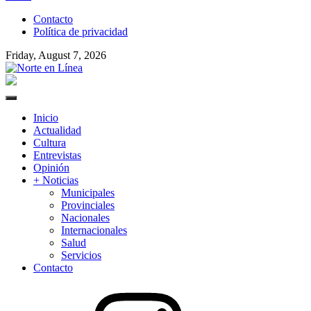
to
Contacto
content
Política de privacidad
Friday, August 7, 2026
Norte en Línea
Primary
Menu
Inicio
Actualidad
Cultura
Entrevistas
Opinión
+ Noticias
Municipales
Provinciales
Nacionales
Internacionales
Salud
Servicios
Contacto
Instagram