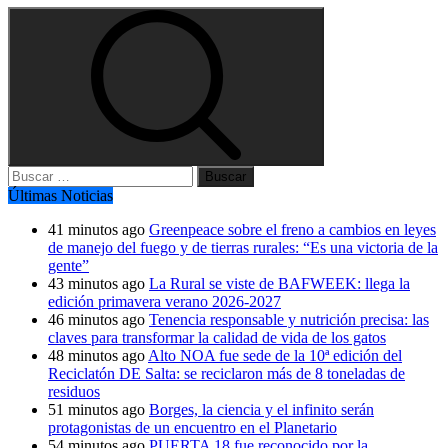
Buscar:
Últimas Noticias
41 minutos ago
Greenpeace sobre el freno a cambios en leyes
de manejo del fuego y de tierras rurales: “Es una victoria de la
gente”
43 minutos ago
La Rural se viste de BAFWEEK: llega la
edición primavera verano 2026-2027
46 minutos ago
Tenencia responsable y nutrición precisa: las
claves para transformar la calidad de vida de los gatos
48 minutos ago
Alto NOA fue sede de la 10ª edición del
Reciclatón DE Salta: se reciclaron más de 8 toneladas de
residuos
51 minutos ago
Borges, la ciencia y el infinito serán
protagonistas de un encuentro en el Planetario
54 minutos ago
PUERTA 18 fue reconocido por la