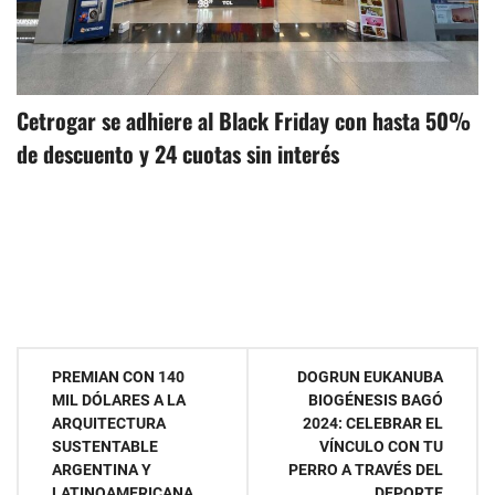
Cetrogar se adhiere al Black Friday con hasta 50%
de descuento y 24 cuotas sin interés
Navegación
PREMIAN CON 140
DOGRUN EUKANUBA
MIL DÓLARES A LA
BIOGÉNESIS BAGÓ
de
ARQUITECTURA
2024: CELEBRAR EL
SUSTENTABLE
VÍNCULO CON TU
entradas
ARGENTINA Y
PERRO A TRAVÉS DEL
LATINOAMERICANA
DEPORTE