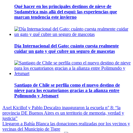
Qué hacer en los principales destinos de nieve de
Sudamérica más allá del esquí: las experiencias que
marcan tendencia este invierno
Día Internacional del Gato: cuánto cuesta realmente
cuidar un gato y qué cubre un seguro de mascotas
Santiago de Chile se perfila como el nuevo destino de
nieve para los ecuatorianos gracias a la alianza entre
Polimundo y Jetsmart
Navegación
Axel Kicillof y Pablo Descalzo inauguraron la escuela n° 8: “la
provincia DE Buenos Aires es un territorio de memoria, verdad y
de
justicia”
entradas
Llegaron a Bahía Blanca las donaciones realizadas por los vecinos y
vecinas del Municipio de Tigre