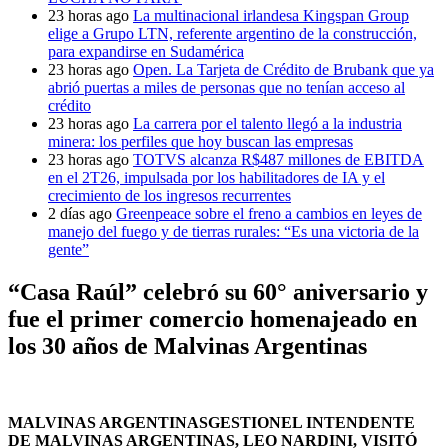
23 horas ago
La multinacional irlandesa Kingspan Group
elige a Grupo LTN, referente argentino de la construcción,
para expandirse en Sudamérica
23 horas ago
Open. La Tarjeta de Crédito de Brubank que ya
abrió puertas a miles de personas que no tenían acceso al
crédito
23 horas ago
La carrera por el talento llegó a la industria
minera: los perfiles que hoy buscan las empresas
23 horas ago
TOTVS alcanza R$487 millones de EBITDA
en el 2T26, impulsada por los habilitadores de IA y el
crecimiento de los ingresos recurrentes
2 días ago
Greenpeace sobre el freno a cambios en leyes de
manejo del fuego y de tierras rurales: “Es una victoria de la
gente”
“Casa Raúl” celebró su 60° aniversario y
fue el primer comercio homenajeado en
los 30 años de Malvinas Argentinas
MALVINAS ARGENTINASGESTIONEL INTENDENTE
DE MALVINAS ARGENTINAS, LEO NARDINI, VISITÓ