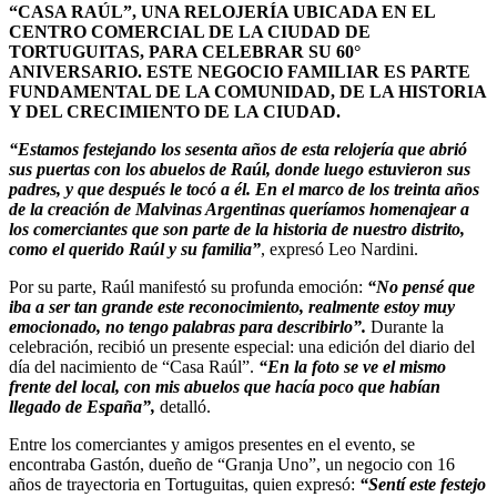
“CASA RAÚL”, UNA RELOJERÍA UBICADA EN EL
CENTRO COMERCIAL DE LA CIUDAD DE
TORTUGUITAS, PARA CELEBRAR SU 60°
ANIVERSARIO. ESTE NEGOCIO FAMILIAR ES PARTE
FUNDAMENTAL DE LA COMUNIDAD, DE LA HISTORIA
Y DEL CRECIMIENTO DE LA CIUDAD.
“Estamos festejando los sesenta años de esta relojería que abrió
sus puertas con los abuelos de Raúl, donde luego estuvieron sus
padres, y que después le tocó a él. En el marco de los treinta años
de la creación de Malvinas Argentinas queríamos homenajear a
los comerciantes que son parte de la historia de nuestro distrito,
como el querido Raúl y su familia”
, expresó Leo Nardini.
Por su parte, Raúl manifestó su profunda emoción:
“No pensé que
iba a ser tan grande este reconocimiento, realmente estoy muy
emocionado, no tengo palabras para describirlo”.
Durante la
celebración, recibió un presente especial: una edición del diario del
día del nacimiento de “Casa Raúl”.
“En la foto se ve el mismo
frente del local, con mis abuelos que hacía poco que habían
llegado de España”,
detalló.
Entre los comerciantes y amigos presentes en el evento, se
encontraba Gastón, dueño de “Granja Uno”, un negocio con 16
años de trayectoria en Tortuguitas, quien expresó:
“Sentí este festejo