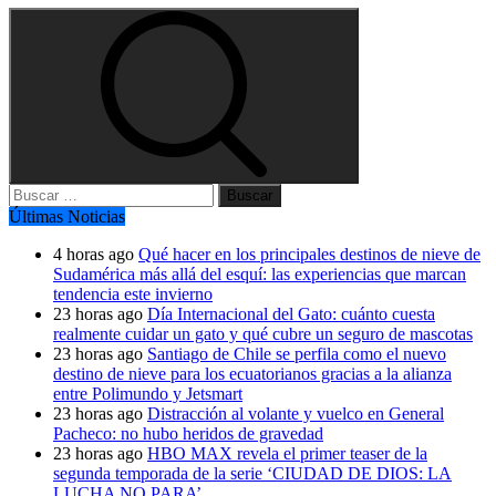
Buscar:
Últimas Noticias
4 horas ago
Qué hacer en los principales destinos de nieve de
Sudamérica más allá del esquí: las experiencias que marcan
tendencia este invierno
23 horas ago
Día Internacional del Gato: cuánto cuesta
realmente cuidar un gato y qué cubre un seguro de mascotas
23 horas ago
Santiago de Chile se perfila como el nuevo
destino de nieve para los ecuatorianos gracias a la alianza
entre Polimundo y Jetsmart
23 horas ago
Distracción al volante y vuelco en General
Pacheco: no hubo heridos de gravedad
23 horas ago
HBO MAX revela el primer teaser de la
segunda temporada de la serie ‘CIUDAD DE DIOS: LA
LUCHA NO PARA’