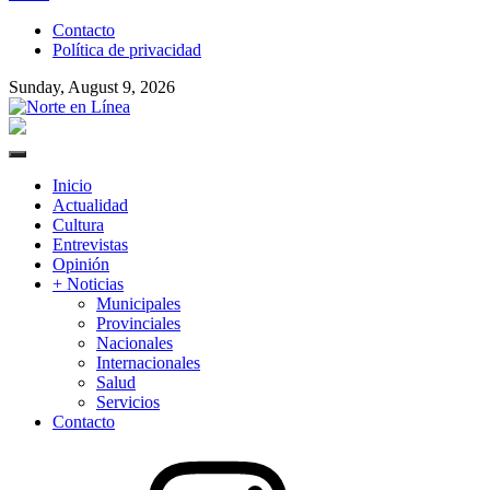
to
Contacto
content
Política de privacidad
Sunday, August 9, 2026
Norte en Línea
Primary
Menu
Inicio
Actualidad
Cultura
Entrevistas
Opinión
+ Noticias
Municipales
Provinciales
Nacionales
Internacionales
Salud
Servicios
Contacto
Instagram