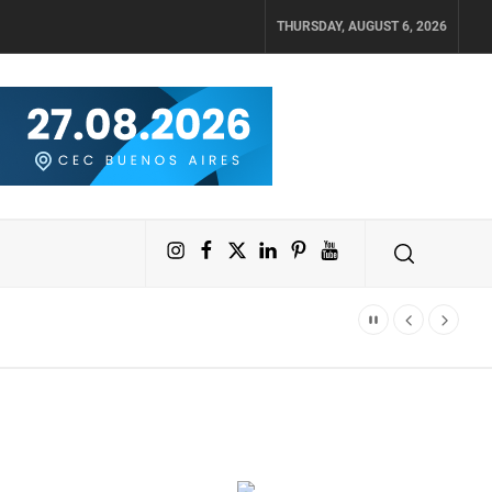
THURSDAY, AUGUST 6, 2026
Instagram
Facebook
X
LinkedIn
Pinterest
YouTube