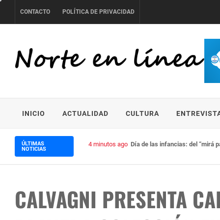
Skip
CONTACTO
POLÍTICA DE PRIVACIDAD
to
content
NORTE EN LÍNEA
INICIO
ACTUALIDAD
CULTURA
ENTREVIST
ÚLTIMAS
4 minutos ago
Día de las infancias: del “mirá 
NOTICIAS
CALVAGNI PRESENTA CAL