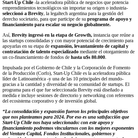
Start-Up Chile
-la aceleradora pública de negocios que potencia
emprendimientos tecnológicos sin importar su origen o industria-
seleccionó a Brevity
, la legaltech argentina para la gestión del
derecho societario, para que participe de su
programa de apoyo y
financiamiento para escalar su negocio globalmente.
Así,
Brevity ingresó en la etapa de Growth,
instancia que reúne a
las startups consolidadas y con mayor potencial de crecimiento para
apoyarlas en su etapa de
expansión, levantamiento de capital y
contratación de talento especializado
mediante el otorgamiento de
un co-financiamiento de fondos de
hasta u$s 80.000
.
Impulsada por el Gobierno de Chile y la Corporación de Fomento
de la Producción (Corfo), Start-Up Chile es la aceleradora pública
líder de Latinoamérica -y una de las 10 principales del mundo-
gracias a la cantidad y diversidad de su comunidad de startups. El
programa para el que fue seleccionada Brevity está diseñado a
medida e incluye sesiones de directorio y networking con referentes
del ecosistema corporativo y de inversión global.
“La consolidación y expansión fueron los principales objetivos
que nos planteamos para 2024. Por eso es una satisfacción que
Start-Up Chile nos haya seleccionado: con este apoyo y
financiamiento podremos vincularnos con los mejores exponentes
del Venture Capital, Fondos Institucionales, gobiernos y