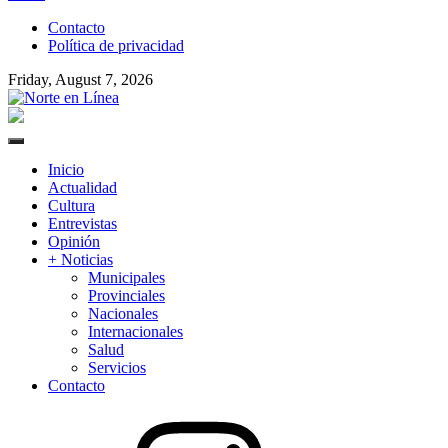
to
Contacto
content
Política de privacidad
Friday, August 7, 2026
Norte en Línea
Primary
Menu
Inicio
Actualidad
Cultura
Entrevistas
Opinión
+ Noticias
Municipales
Provinciales
Nacionales
Internacionales
Salud
Servicios
Contacto
Instagram