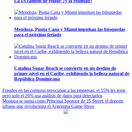
La IA cambió de relato: ¿y la realidad?
Mendoza, Punta Cana y Miami impulsan las búsquedas
para el próximo feriado
Catalina Sugar Beach se convierte en un destino de
primer nivel en el Caribe, exhibiendo la belleza natural de
República Dominicana
Navegación
Fraudes en las compras preocupan a las empresas: el 55% les teme,
pero solo el 26% usa análisis de datos para detectarlos
de
Mostaza se suma como Principal Sponsor de 25 Street: el deporte
entradas
urbano que revoluciona el Argentina Game Show