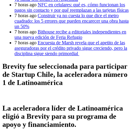
7 horas ago
NFC en celulares: qué es, cómo funcionan los
pagos sin contacto y por qué reemplazan a las tarjetas físicas
7 horas ago
Construir ya no cuesta lo que dice el metro
cuadrado: los 5 errores que pueden encarecer una obra hasta
un 50%
7 horas ago
Bithouse recibe a editoriales independientes en
una nueva edición de Feria Refugio
7 horas ago
Encuesta de Marsh revela que el apetito de las
aseguradoras por el crédito privado sigue creciendo, pero la
disciplina sigue siendo primordial
Brevity fue seleccionada para participar
de Startup Chile, la aceleradora número
1 de Latinoamérica
La aceleradora líder de Latinoamérica
eligió a Brevity para su programa de
apoyo y financiamiento.