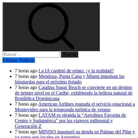
Buscar:
Últimas Noticias
7 horas ago
La IA cambió de relato: ¿y la realidad?
7 horas ago
Mendoza, Punta Cana y Miami impulsan las
búsquedas para el próximo feriado
7 horas ago
Catalina Sugar Beach se convierte en un destino
de primer nivel en el Caribe, exhibiendo la belleza natural de
República Dominicana
7 horas ago
American Airlines reanuda el servicio estacional a
Montevideo para la temporada turística de verano
7 horas ago
LATAM es elegida la “Aerolínea Favorita de
Centro y Sudamérica” por los viajeros millennial y
Generación Z
7 horas ago
MINISO inauguró su tienda en Palmas del Pilar y
ya suma seis locales en Argentina