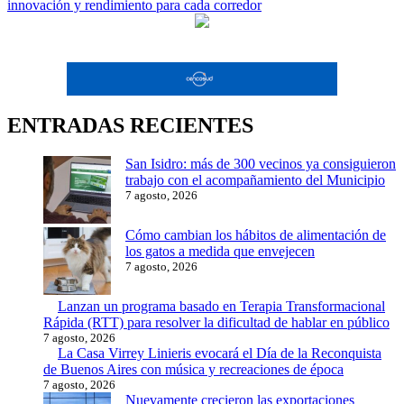
entradas
innovación y rendimiento para cada corredor
ENTRADAS RECIENTES
San Isidro: más de 300 vecinos ya consiguieron
trabajo con el acompañamiento del Municipio
7 agosto, 2026
Cómo cambian los hábitos de alimentación de
los gatos a medida que envejecen
7 agosto, 2026
Lanzan un programa basado en Terapia Transformacional
Rápida (RTT) para resolver la dificultad de hablar en público
7 agosto, 2026
La Casa Virrey Linieris evocará el Día de la Reconquista
de Buenos Aires con música y recreaciones de época
7 agosto, 2026
Nuevamente crecieron las exportaciones