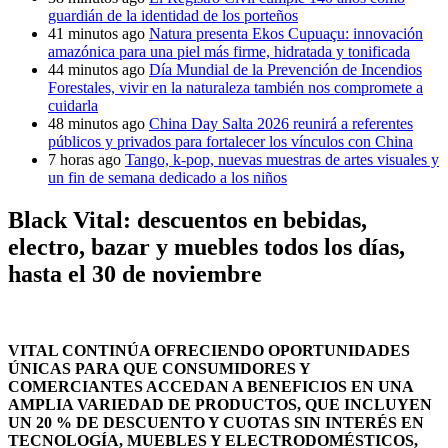
guardián de la identidad de los porteños
41 minutos ago
Natura presenta Ekos Cupuaçu: innovación
amazónica para una piel más firme, hidratada y tonificada
44 minutos ago
Día Mundial de la Prevención de Incendios
Forestales, vivir en la naturaleza también nos compromete a
cuidarla
48 minutos ago
China Day Salta 2026 reunirá a referentes
públicos y privados para fortalecer los vínculos con China
7 horas ago
Tango, k-pop, nuevas muestras de artes visuales y
un fin de semana dedicado a los niños
Black Vital: descuentos en bebidas,
electro, bazar y muebles todos los días,
hasta el 30 de noviembre
VITAL CONTINÚA OFRECIENDO OPORTUNIDADES
ÚNICAS PARA QUE CONSUMIDORES Y
COMERCIANTES ACCEDAN A BENEFICIOS EN UNA
AMPLIA VARIEDAD DE PRODUCTOS, QUE INCLUYEN
UN 20 % DE DESCUENTO Y CUOTAS SIN INTERÉS EN
TECNOLOGÍA, MUEBLES Y ELECTRODOMÉSTICOS,