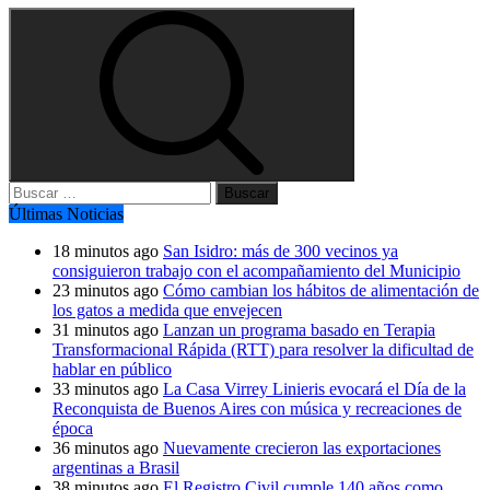
Buscar:
Últimas Noticias
18 minutos ago
San Isidro: más de 300 vecinos ya
consiguieron trabajo con el acompañamiento del Municipio
23 minutos ago
Cómo cambian los hábitos de alimentación de
los gatos a medida que envejecen
31 minutos ago
Lanzan un programa basado en Terapia
Transformacional Rápida (RTT) para resolver la dificultad de
hablar en público
33 minutos ago
La Casa Virrey Linieris evocará el Día de la
Reconquista de Buenos Aires con música y recreaciones de
época
36 minutos ago
Nuevamente crecieron las exportaciones
argentinas a Brasil
38 minutos ago
El Registro Civil cumple 140 años como