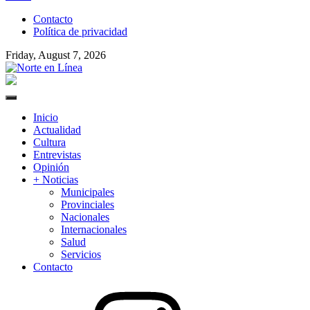
to
Contacto
content
Política de privacidad
Friday, August 7, 2026
Norte en Línea
Primary
Menu
Inicio
Actualidad
Cultura
Entrevistas
Opinión
+ Noticias
Municipales
Provinciales
Nacionales
Internacionales
Salud
Servicios
Contacto
Instagram