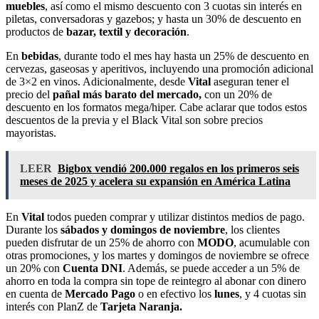
muebles
, así como el mismo descuento con 3 cuotas sin interés en
piletas, conversadoras y gazebos; y hasta un 30% de descuento en
productos de
bazar, textil y decoración
.
En
bebidas
, durante todo el mes hay hasta un 25% de descuento en
cervezas, gaseosas y aperitivos, incluyendo una promoción adicional
de 3×2 en vinos. Adicionalmente, desde
Vital
aseguran tener el
precio del
pañal más barato del mercado,
con un 20% de
descuento en los formatos mega/hiper. Cabe aclarar que todos estos
descuentos de la previa y el Black Vital son sobre precios
mayoristas.
LEER
Bigbox vendió 200.000 regalos en los primeros seis
meses de 2025 y acelera su expansión en América Latina
En
Vital
todos pueden comprar y utilizar distintos medios de pago.
Durante los
sábados y domingos de noviembre
, los clientes
pueden disfrutar de un 25% de ahorro con
MODO
, acumulable con
otras promociones, y los martes y domingos de noviembre se ofrece
un 20% con
Cuenta DNI
. Además, se puede acceder a un 5% de
ahorro en toda la compra sin tope de reintegro al abonar con dinero
en cuenta de
Mercado Pago
o en efectivo los
lunes
, y 4 cuotas sin
interés con PlanZ de
Tarjeta Naranja.