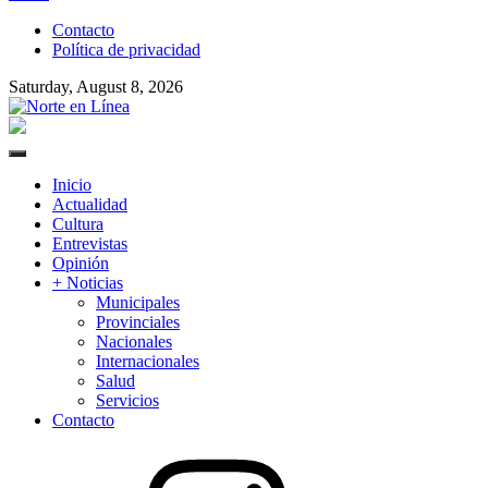
to
Contacto
content
Política de privacidad
Saturday, August 8, 2026
Norte en Línea
Primary
Menu
Inicio
Actualidad
Cultura
Entrevistas
Opinión
+ Noticias
Municipales
Provinciales
Nacionales
Internacionales
Salud
Servicios
Contacto
Instagram