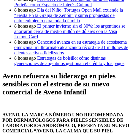
Porteña como Espacio de Interés Cultural
8 horas ago
Día del Niño: Tortugas Open Mall extiende la
“Fiesta En la Granja de Zenón” y suma propuestas de
entretenimiento para toda la familia
8 horas ago
El primer invierno sin el 30%: los argentinos se
ahorraron cerca de medio millón de dólares con la Visa
Lemon Card
8 horas ago
Cencosud avanza en su estrategia de ecosistema
omnicanal multiformato alcanzando récord de 31 millones de
clientes activos fidelizados
8 horas ago
Estrategas de bolsillo: cómo distintas
generaciones de argentinos gestionan el crédito y los pagos
Aveno refuerza su liderazgo en pieles
sensibles con el estreno de su nuevo
comercial de Aveno Infantil
AVENO, LA MARCA NÚMERO UNO RECOMENDADA
POR DERMATÓLOGOS PARA PIELES SENSIBLES DE
LABORATORIOS ANDRÓMACO, PRESENTA SU NUEVO
COMERCIAL “AVENO, LA CALMA QUE SU PIEL