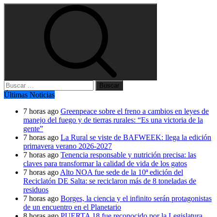
Buscar:
Últimas Noticias
7 horas ago
Greenpeace sobre el freno a cambios en leyes de
manejo del fuego y de tierras rurales: “Es una victoria de la
gente”
7 horas ago
La Rural se viste de BAFWEEK: llega la edición
primavera verano 2026-2027
7 horas ago
Tenencia responsable y nutrición precisa: las
claves para transformar la calidad de vida de los gatos
7 horas ago
Alto NOA fue sede de la 10ª edición del
Reciclatón DE Salta: se reciclaron más de 8 toneladas de
residuos
7 horas ago
Borges, la ciencia y el infinito serán protagonistas
de un encuentro en el Planetario
8 horas ago
PUERTA 18 fue reconocido por la Legislatura