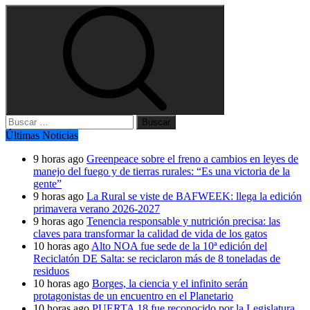
Buscar:
Últimas Noticias
9 horas ago
Greenpeace sobre el freno a cambios en leyes de
manejo del fuego y de tierras rurales: “Es una victoria de la
gente”
9 horas ago
La Rural se viste de BAFWEEK: llega la edición
primavera verano 2026-2027
9 horas ago
Tenencia responsable y nutrición precisa: las
claves para transformar la calidad de vida de los gatos
10 horas ago
Alto NOA fue sede de la 10ª edición del
Reciclatón DE Salta: se reciclaron más de 8 toneladas de
residuos
10 horas ago
Borges, la ciencia y el infinito serán
protagonistas de un encuentro en el Planetario
10 horas ago
PUERTA 18 fue reconocido por la Legislatura