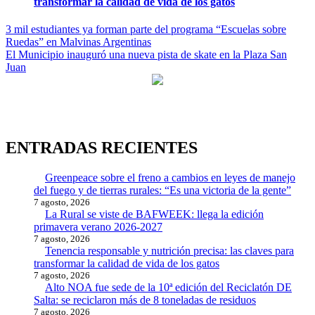
transformar la calidad de vida de los gatos
Navegación
3 mil estudiantes ya forman parte del programa “Escuelas sobre
Ruedas” en Malvinas Argentinas
de
El Municipio inauguró una nueva pista de skate en la Plaza San
entradas
Juan
ENTRADAS RECIENTES
Greenpeace sobre el freno a cambios en leyes de manejo
del fuego y de tierras rurales: “Es una victoria de la gente”
7 agosto, 2026
La Rural se viste de BAFWEEK: llega la edición
primavera verano 2026-2027
7 agosto, 2026
Tenencia responsable y nutrición precisa: las claves para
transformar la calidad de vida de los gatos
7 agosto, 2026
Alto NOA fue sede de la 10ª edición del Reciclatón DE
Salta: se reciclaron más de 8 toneladas de residuos
7 agosto, 2026