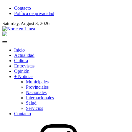
to
Contacto
content
Política de privacidad
Saturday, August 8, 2026
Norte en Línea
Primary
Menu
Inicio
Actualidad
Cultura
Entrevistas
Opinión
+ Noticias
Municipales
Provinciales
Nacionales
Internacionales
Salud
Servicios
Contacto
Instagram