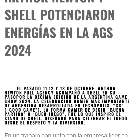
SHELL POTENCIARON
ENERGÍAS EN LA AGS
2024
EL PASADO 11,12 Y 13 DE OCTUBRE, ARTHUR
NEWTON FULL AGENCY ACOMPAÑÓ A SHELL EN SU
PASOPOR LA DÉCIMA EDICIÓN DE LA ARGENTINA GAME
SHOW 2024, LA CELEBRACIÓN GAMER MÁS IMPORTANTE
DE ARGENTINA DESARROLLADA EN TECNÓPOLIS. “GG”
(“GOOD GAME”), LA FORMA GAMER DE DECIR “BUENA
PARTIDA” O “BUEN JUEGO”, FUE LO QUE INSPIRÓ EL
STAND DE SHELL, DISEÑADO PARA CELEBRAR EL JUEGO
DESDE EL RESPETO Y LA DIVERSIÓN.
En un trabajo conjunto con la empresa líder en