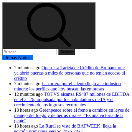
Buscar:
Últimas Noticias
2 minutos ago
Open. La Tarjeta de Crédito de Brubank que
ya abrió puertas a miles de personas que no tenían acceso al
crédito
7 minutos ago
La carrera por el talento llegó a la industria
minera: los perfiles que hoy buscan las empresas
12 minutos ago
TOTVS alcanza R$487 millones de EBITDA
en el 2T26, impulsada por los habilitadores de IA y el
crecimiento de los ingresos recurrentes
18 horas ago
Greenpeace sobre el freno a cambios en leyes de
manejo del fuego y de tierras rurales: “Es una victoria de la
gente”
18 horas ago
La Rural se viste de BAFWEEK: llega la
edición primavera verano 2026-2027