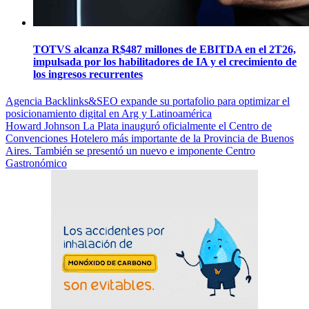
TOTVS alcanza R$487 millones de EBITDA en el 2T26,
impulsada por los habilitadores de IA y el crecimiento de
los ingresos recurrentes
Navegación
Agencia Backlinks&SEO expande su portafolio para optimizar el
posicionamiento digital en Arg y Latinoamérica
de
Howard Johnson La Plata inauguró oficialmente el Centro de
entradas
Convenciones Hotelero más importante de la Provincia de Buenos
Aires. También se presentó un nuevo e imponente Centro
Gastronómico