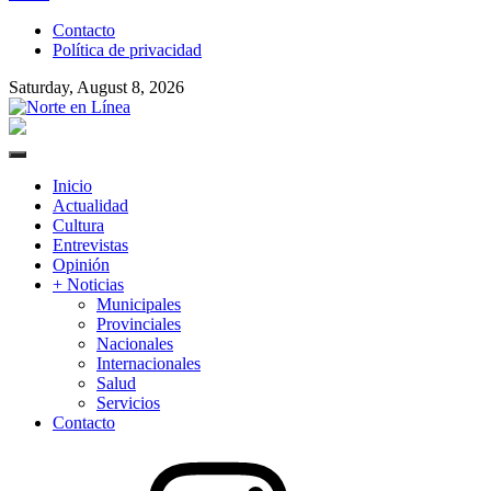
to
Contacto
content
Política de privacidad
Saturday, August 8, 2026
Norte en Línea
Primary
Menu
Inicio
Actualidad
Cultura
Entrevistas
Opinión
+ Noticias
Municipales
Provinciales
Nacionales
Internacionales
Salud
Servicios
Contacto
Instagram