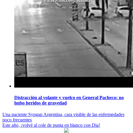
Distracción al volante y vuelco en General Pacheco: no
hubo heridos de gravedad
Navegación
Una paciente Syngap Argentina, cara visible de las enfermedades
poco frecuentes
de
Este año, ¡volvé al cole de punta en blanco con Dia!
entradas