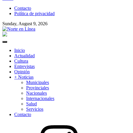
to
Contacto
content
Política de privacidad
Sunday, August 9, 2026
Norte en Línea
Primary
Menu
Inicio
Actualidad
Cultura
Entrevistas
Opinión
+ Noticias
Municipales
Provinciales
Nacionales
Internacionales
Salud
Servicios
Contacto
Instagram