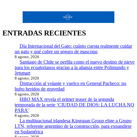
ENTRADAS RECIENTES
Día Internacional del Gato: cuánto cuesta realmente cuidar
un gato y qué cubre un seguro de mascotas
8 agosto, 2026
Santiago de Chile se perfila como el nuevo destino de nieve
para los ecuatorianos gracias a la alianza entre Polimundo y
Jetsmart
8 agosto, 2026
Distracción al volante y vuelco en General Pacheco: no
hubo heridos de gravedad
8 agosto, 2026
HBO MAX revela el primer teaser de la segunda
temporada de la serie ‘CIUDAD DE DIOS: LA LUCHA NO
PARA’
8 agosto, 2026
La multinacional irlandesa Kingspan Group elige a Grupo
LTN, referente argentino de la construcción, para expandirse
en Sudamérica
8 agosto, 2026