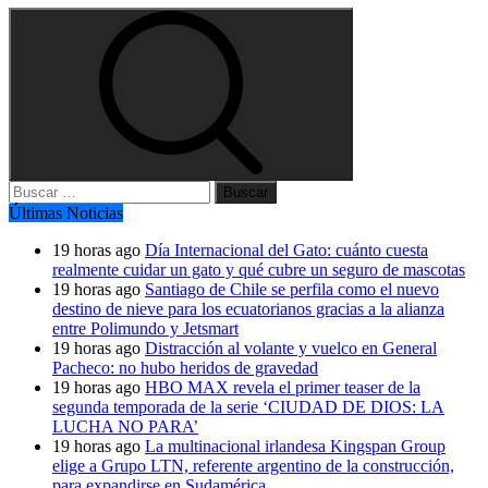
Buscar:
Últimas Noticias
19 horas ago
Día Internacional del Gato: cuánto cuesta
realmente cuidar un gato y qué cubre un seguro de mascotas
19 horas ago
Santiago de Chile se perfila como el nuevo
destino de nieve para los ecuatorianos gracias a la alianza
entre Polimundo y Jetsmart
19 horas ago
Distracción al volante y vuelco en General
Pacheco: no hubo heridos de gravedad
19 horas ago
HBO MAX revela el primer teaser de la
segunda temporada de la serie ‘CIUDAD DE DIOS: LA
LUCHA NO PARA’
19 horas ago
La multinacional irlandesa Kingspan Group
elige a Grupo LTN, referente argentino de la construcción,
para expandirse en Sudamérica