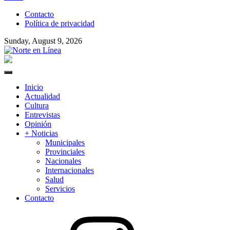
to
Contacto
content
Política de privacidad
Sunday, August 9, 2026
Norte en Línea
Primary
Menu
Inicio
Actualidad
Cultura
Entrevistas
Opinión
+ Noticias
Municipales
Provinciales
Nacionales
Internacionales
Salud
Servicios
Contacto
Instagram