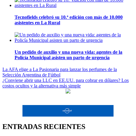
Tecnofields celebró su 10.ª edición con más de 10.000
asistentes en La Rural
Un pedido de auxilio y una nueva vida: agentes de la
Policía Municipal asisten un parto de urgencia
Navegación
La AFA elige a La Pasionaria para lanzar los perfumes de la
Selección Argentina de Fútbol
de
¿Conviene abrir una LLC en EE.UU. para cobrar en dólares? Los
entradas
costos ocultos y la alternativa más simple
ENTRADAS RECIENTES