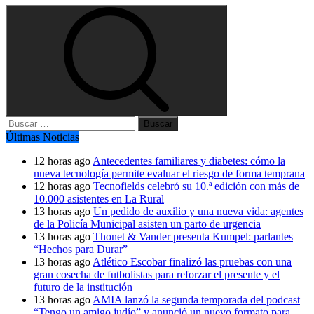
Buscar:
Últimas Noticias
12 horas ago
Antecedentes familiares y diabetes: cómo la
nueva tecnología permite evaluar el riesgo de forma temprana
12 horas ago
Tecnofields celebró su 10.ª edición con más de
10.000 asistentes en La Rural
13 horas ago
Un pedido de auxilio y una nueva vida: agentes
de la Policía Municipal asisten un parto de urgencia
13 horas ago
Thonet & Vander presenta Kumpel: parlantes
“Hechos para Durar”
13 horas ago
Atlético Escobar finalizó las pruebas con una
gran cosecha de futbolistas para reforzar el presente y el
futuro de la institución
13 horas ago
AMIA lanzó la segunda temporada del podcast
“Tengo un amigo judío” y anunció un nuevo formato para