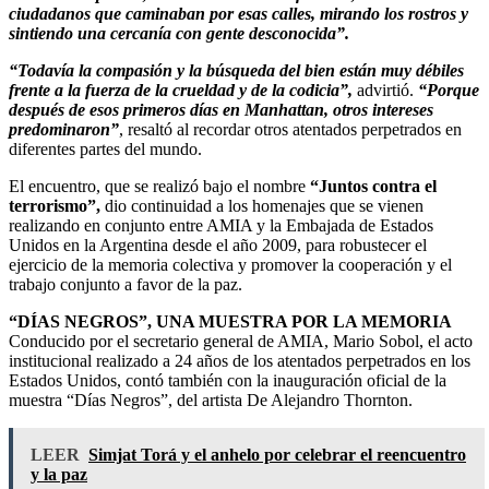
ciudadanos que caminaban por esas calles, mirando los rostros y
sintiendo una cercanía con gente desconocida”.
“Todavía la compasión y la búsqueda del bien están muy débiles
frente a la fuerza de la crueldad y de la codicia”,
advirtió.
“Porque
después de esos primeros días en Manhattan, otros intereses
predominaron”
, resaltó al recordar otros atentados perpetrados en
diferentes partes del mundo.
El encuentro, que se realizó bajo el nombre
“Juntos contra el
terrorismo”,
dio continuidad a los homenajes que se vienen
realizando en conjunto entre AMIA y la Embajada de Estados
Unidos en la Argentina desde el año 2009, para robustecer el
ejercicio de la memoria colectiva y promover la cooperación y el
trabajo conjunto a favor de la paz.
“DÍAS NEGROS”, UNA MUESTRA POR LA MEMORIA
Conducido por el secretario general de AMIA, Mario Sobol, el acto
institucional realizado a 24 años de los atentados perpetrados en los
Estados Unidos, contó también con la inauguración oficial de la
muestra “Días Negros”, del artista De Alejandro Thornton.
LEER
Simjat Torá y el anhelo por celebrar el reencuentro
y la paz