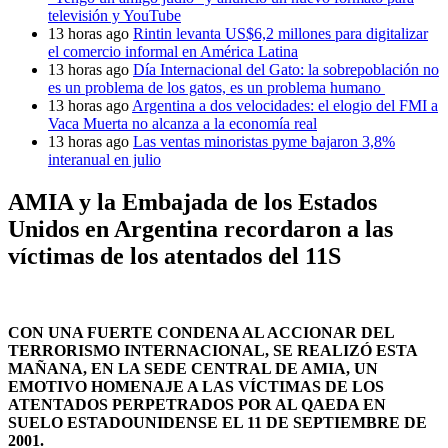
televisión y YouTube
13 horas ago
Rintin levanta US$6,2 millones para digitalizar
el comercio informal en América Latina
13 horas ago
Día Internacional del Gato: la sobrepoblación no
es un problema de los gatos, es un problema humano
13 horas ago
Argentina a dos velocidades: el elogio del FMI a
Vaca Muerta no alcanza a la economía real
13 horas ago
Las ventas minoristas pyme bajaron 3,8%
interanual en julio
AMIA y la Embajada de los Estados
Unidos en Argentina recordaron a las
víctimas de los atentados del 11S
CON UNA FUERTE CONDENA AL ACCIONAR DEL
TERRORISMO INTERNACIONAL, SE REALIZÓ ESTA
MAÑANA, EN LA SEDE CENTRAL DE AMIA, UN
EMOTIVO HOMENAJE A LAS VÍCTIMAS DE LOS
ATENTADOS PERPETRADOS POR AL QAEDA EN
SUELO ESTADOUNIDENSE EL 11 DE SEPTIEMBRE DE
2001.