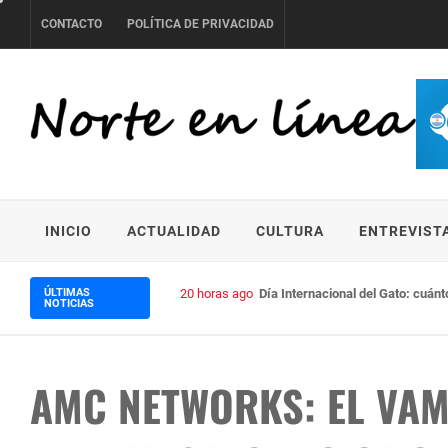
Skip
CONTACTO
POLÍTICA DE PRIVACIDAD
to
content
NORTE EN LÍNEA
INICIO
ACTUALIDAD
CULTURA
ENTREVIST
ÚLTIMAS
20 horas ago
Día Internacional del Gato: cuán
NOTICIAS
AMC NETWORKS: EL VAM