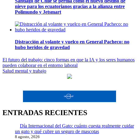
Santiago de Chile se perfila como el nuevo destino de
nieve para los ecuatorianos gracias a la alianza entre
Polimundo y Jetsmart
Distracción al volante y vuelco en General Pacheco: no
hubo heridos de gravedad
Navegación
El futuro del trabajo: cinco formas en que la IA y los seres humanos
pueden colaborar en el entorno laboral
de
Salud mental y trabajo
entradas
ENTRADAS RECIENTES
Día Internacional del Gato: cuánto cuesta realmente cuidar
un gato y qué cubre un seguro de mascotas
8 agosto, 2026