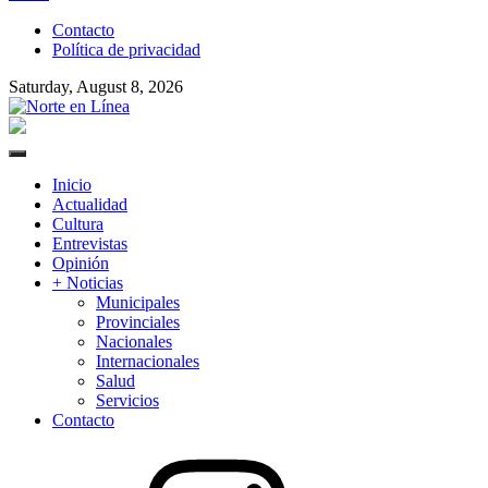
to
Contacto
content
Política de privacidad
Saturday, August 8, 2026
Norte en Línea
Primary
Menu
Inicio
Actualidad
Cultura
Entrevistas
Opinión
+ Noticias
Municipales
Provinciales
Nacionales
Internacionales
Salud
Servicios
Contacto
Instagram