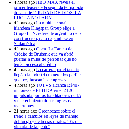
4 horas ago
HBO MAX revela el
primer teaser de la segunda temporada
de la serie ‘CIUDAD DE DIOS: LA
LUCHA NO PARA’
4 horas ago
La multinacional
irlandesa Kingspan Group elige a
Grupo LTN, referente argentino de la
construcción, para expandirse en
Sudamérica
4 horas ago
Open. La Tarjeta de
Crédito de Brubank que ya abrió
puertas a miles de personas que no
tenían acceso al crédito
4 horas ago
La carrera por el talento
llegó a la industria minera: los perfiles
que hoy buscan las empresas
4 horas ago
TOTVS alcanza R$487
millones de EBITDA en el 2T26,
impulsada por los habilitadores de IA
y el crecimiento de los ingresos
recurrentes
21 horas ago
Greenpeace sobre el
freno a cambios en leyes de manejo
del fuego y de tierras rurales: “Es una
victoria de la gente”