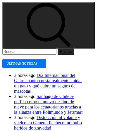
Buscar:
ÚLTIMAS NOTICIAS
3 horas ago
Día Internacional del
Gato: cuánto cuesta realmente cuidar
un gato y qué cubre un seguro de
mascotas
3 horas ago
Santiago de Chile se
perfila como el nuevo destino de
nieve para los ecuatorianos gracias a
la alianza entre Polimundo y Jetsmart
3 horas ago
Distracción al volante y
vuelco en General Pacheco: no hubo
heridos de gravedad