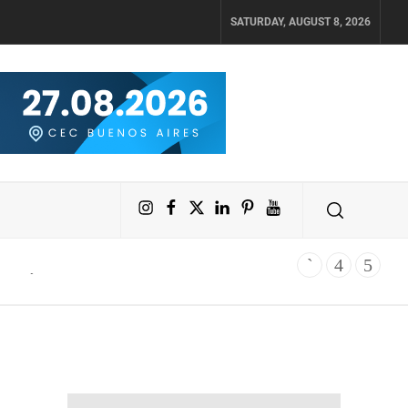
SATURDAY, AUGUST 8, 2026
Instagram
Facebook
X
LinkedIn
Pinterest
YouTube
imundo y Jetsmart