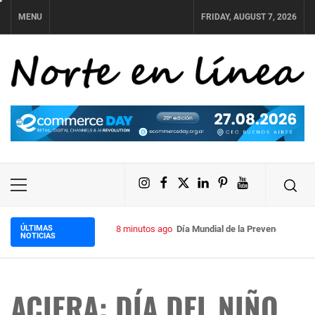
Skip
MENU
FRIDAY, AUGUST 7, 2026
to
content
NORTE EN LÍNEA
Instagram
Facebook
X
LinkedIn
Pinterest
YouTube
Primary
Menu
ÚLTIMAS
8 minutos ago
Día Mundial de la Prevención de I
NOTICIAS
ACIERA: DÍA DEL NIÑO