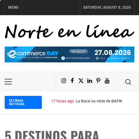
Skip
MENU
SATURDAY, AUGUST 8, 2026
to
content
NORTE EN LÍNEA
Instagram
Facebook
X
LinkedIn
Pinterest
YouTube
Primary
Menu
ÚLTIMAS
17 horas ago
La Rural se viste de BAFWEEK: lleg
NOTICIAS
5 DESTINOS PARA