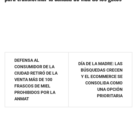
Navegación
DEFENSA AL
DÍA DE LA MADRE: LAS
CONSUMIDOR DE LA
de
BÚSQUEDAS CRECEN
CIUDAD RETIRÓ DE LA
Y EL ECOMMERCE SE
VENTA MÁS DE 100
entradas
CONSOLIDA COMO
FRASCOS DE MIEL
UNA OPCIÓN
PROHIBIDOS POR LA
PRIORITARIA
ANMAT