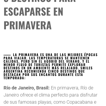
ESCAPARSE EN
PRIMAVERA
LA PRIMAVERA ES UNA DE LAS MEJORES ÉPOCAS
PARA VIAJAR. LAS TEMPERATURAS SE MANTIENEN
CÁLIDAS, PERO SIN EL AGOBIO DEL VERANO, Y EL
MENOR FLUJO DE TURISTAS PERMITE EXPLORAR
DESTINOS EN UN AMBIENTE MÁS RELAJADO. SMILES
ARGENTINA RECOMIENDA CINCO DESTINOS QUE
DESTACAN POR SUS ENCANTOS DURANTE ESTA
TEMPORADA:
Río de Janeiro, Brasil:
En primavera, Río de
Janeiro ofrece el clima perfecto para disfrutar
de sus famosas playas, como Copacabana e