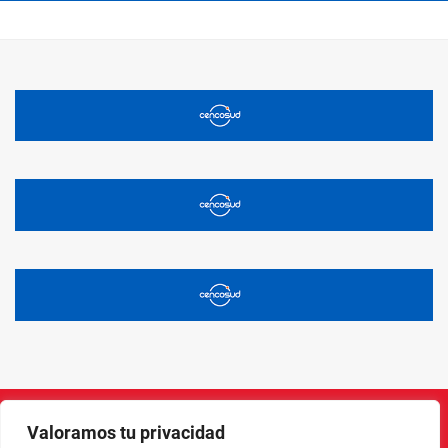
Valoramos tu privacidad
Instagram
Facebook
X
LinkedIn
Pinterest
YouTube