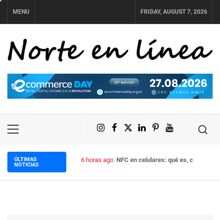
Skip
MENU
FRIDAY, AUGUST 7, 2026
to
content
NORTE EN LÍNEA
Instagram
Facebook
X
LinkedIn
Pinterest
YouTube
Primary
Menu
ÚLTIMAS
6 horas ago
NFC en celulares: qué es, cómo funci
NOTICIAS