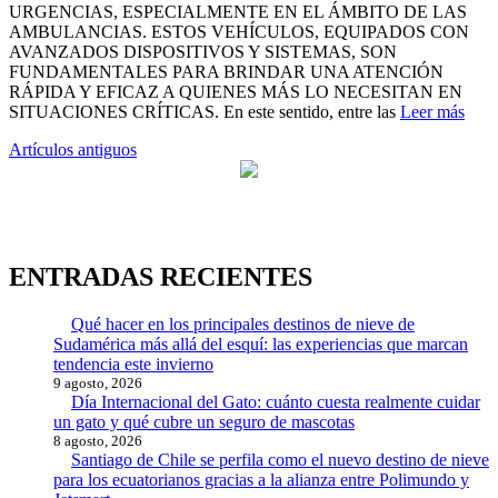
URGENCIAS, ESPECIALMENTE EN EL ÁMBITO DE LAS
AMBULANCIAS. ESTOS VEHÍCULOS, EQUIPADOS CON
AVANZADOS DISPOSITIVOS Y SISTEMAS, SON
FUNDAMENTALES PARA BRINDAR UNA ATENCIÓN
RÁPIDA Y EFICAZ A QUIENES MÁS LO NECESITAN EN
SITUACIONES CRÍTICAS. En este sentido, entre las
Leer más
Navegación
Artículos antiguos
de
entradas
ENTRADAS RECIENTES
Qué hacer en los principales destinos de nieve de
Sudamérica más allá del esquí: las experiencias que marcan
tendencia este invierno
9 agosto, 2026
Día Internacional del Gato: cuánto cuesta realmente cuidar
un gato y qué cubre un seguro de mascotas
8 agosto, 2026
Santiago de Chile se perfila como el nuevo destino de nieve
para los ecuatorianos gracias a la alianza entre Polimundo y