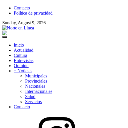
to
Contacto
content
Política de privacidad
Sunday, August 9, 2026
Norte en Línea
Primary
Menu
Inicio
Actualidad
Cultura
Entrevistas
Opinión
+ Noticias
Municipales
Provinciales
Nacionales
Internacionales
Salud
Servicios
Contacto
Instagram