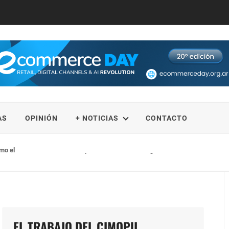
AS
OPINIÓN
+ NOTICIAS
CONTACTO
omo el nuevo destino de nieve para los ecuatorianos gracias a la alianza entre
EL TRABAJO DEL CIMOPU