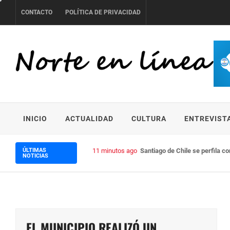
Skip
CONTACTO
POLÍTICA DE PRIVACIDAD
to
content
NORTE EN LÍNEA
INICIO
ACTUALIDAD
CULTURA
ENTREVIST
ÚLTIMAS
11 minutos ago
Santiago de Chile se perfila c
NOTICIAS
EL MUNICIPIO REALIZÓ UN