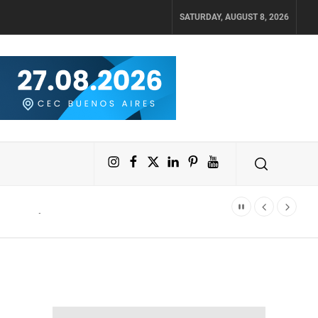
SATURDAY, AUGUST 8, 2026
Instagram
Facebook
X
LinkedIn
Pinterest
YouTube
 Polimundo y Jetsmart