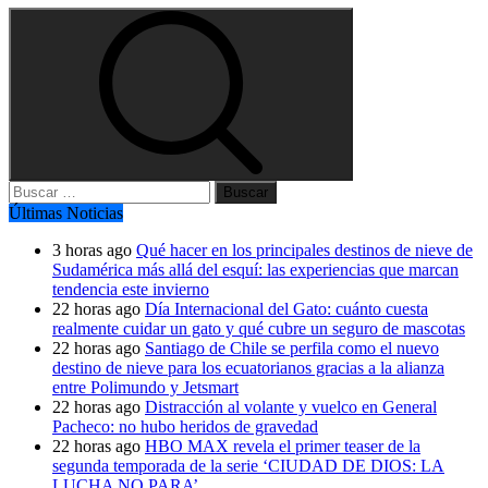
Buscar:
Últimas Noticias
3 horas ago
Qué hacer en los principales destinos de nieve de
Sudamérica más allá del esquí: las experiencias que marcan
tendencia este invierno
22 horas ago
Día Internacional del Gato: cuánto cuesta
realmente cuidar un gato y qué cubre un seguro de mascotas
22 horas ago
Santiago de Chile se perfila como el nuevo
destino de nieve para los ecuatorianos gracias a la alianza
entre Polimundo y Jetsmart
22 horas ago
Distracción al volante y vuelco en General
Pacheco: no hubo heridos de gravedad
22 horas ago
HBO MAX revela el primer teaser de la
segunda temporada de la serie ‘CIUDAD DE DIOS: LA
LUCHA NO PARA’