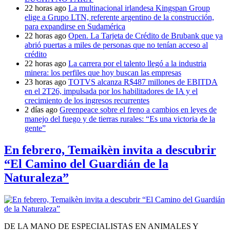
22 horas ago
La multinacional irlandesa Kingspan Group
elige a Grupo LTN, referente argentino de la construcción,
para expandirse en Sudamérica
22 horas ago
Open. La Tarjeta de Crédito de Brubank que ya
abrió puertas a miles de personas que no tenían acceso al
crédito
22 horas ago
La carrera por el talento llegó a la industria
minera: los perfiles que hoy buscan las empresas
23 horas ago
TOTVS alcanza R$487 millones de EBITDA
en el 2T26, impulsada por los habilitadores de IA y el
crecimiento de los ingresos recurrentes
2 días ago
Greenpeace sobre el freno a cambios en leyes de
manejo del fuego y de tierras rurales: “Es una victoria de la
gente”
En febrero, Temaikèn invita a descubrir
“El Camino del Guardián de la
Naturaleza”
DE LA MANO DE ESPECIALISTAS EN ANIMALES Y