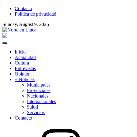
to
Contacto
content
Política de privacidad
Sunday, August 9, 2026
Norte en Línea
Primary
Menu
Inicio
Actualidad
Cultura
Entrevistas
Opinión
+ Noticias
Municipales
Provinciales
Nacionales
Internacionales
Salud
Servicios
Contacto
Instagram