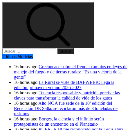
Buscar:
Últimas Noticias
16 horas ago
Greenpeace sobre el freno a cambios en leyes de
manejo del fuego y de tierras rurales: “Es una victoria de la
gente”
16 horas ago
La Rural se viste de BAFWEEK: llega la
edición primavera verano 2026-2027
16 horas ago
Tenencia responsable y nutrición precisa: las
claves para transformar la calidad de vida de los gatos
16 horas ago
Alto NOA fue sede de la 10ª edición del
Reciclatón DE Salta: se reciclaron más de 8 toneladas de
residuos
16 horas ago
Borges, la ciencia y el infinito serán
protagonistas de un encuentro en el Planetario
16 horas ago
PUERTA 18 fue reconocido por la Legislatura