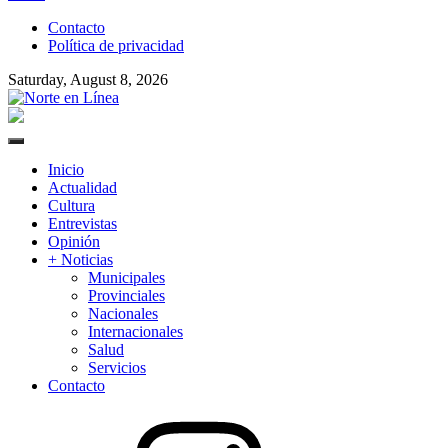
to
Contacto
content
Política de privacidad
Saturday, August 8, 2026
Norte en Línea
Primary
Menu
Inicio
Actualidad
Cultura
Entrevistas
Opinión
+ Noticias
Municipales
Provinciales
Nacionales
Internacionales
Salud
Servicios
Contacto
Instagram