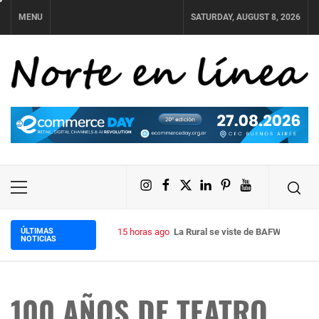
Skip
MENU
SATURDAY, AUGUST 8, 2026
to
content
NORTE EN LÍNEA
Instagram
Facebook
X
LinkedIn
Pinterest
YouTube
Primary
Menu
ÚLTIMAS
15 horas ago
La Rural se viste de BAFWEEK: lleg
NOTICIAS
100 AÑOS DE TEATRO