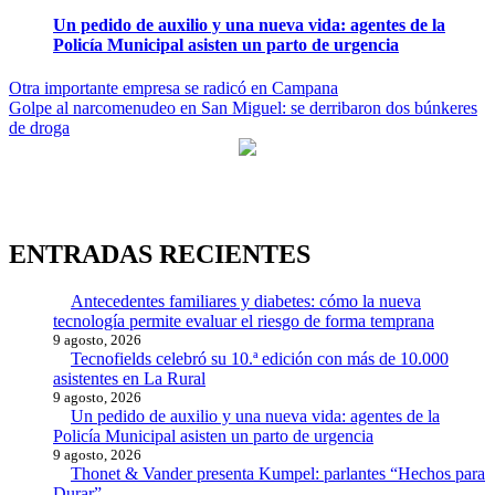
Un pedido de auxilio y una nueva vida: agentes de la
Policía Municipal asisten un parto de urgencia
Navegación
Otra importante empresa se radicó en Campana
Golpe al narcomenudeo en San Miguel: se derribaron dos búnkeres
de
de droga
entradas
ENTRADAS RECIENTES
Antecedentes familiares y diabetes: cómo la nueva
tecnología permite evaluar el riesgo de forma temprana
9 agosto, 2026
Tecnofields celebró su 10.ª edición con más de 10.000
asistentes en La Rural
9 agosto, 2026
Un pedido de auxilio y una nueva vida: agentes de la
Policía Municipal asisten un parto de urgencia
9 agosto, 2026
Thonet & Vander presenta Kumpel: parlantes “Hechos para
Durar”