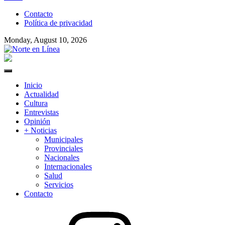
to
Contacto
content
Política de privacidad
Monday, August 10, 2026
Norte en Línea
Primary
Menu
Inicio
Actualidad
Cultura
Entrevistas
Opinión
+ Noticias
Municipales
Provinciales
Nacionales
Internacionales
Salud
Servicios
Contacto
Instagram