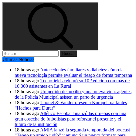
Buscar:
Últimas Noticias
18 horas ago
Antecedentes familiares y diabetes: cómo la
nueva tecnología permite evaluar el riesgo de forma temprana
18 horas ago
Tecnofields celebró su 10.ª edición con más de
10.000 asistentes en La Rural
18 horas ago
Un pedido de auxilio y una nueva vida: agentes
de la Policía Municipal asisten un parto de urgencia
18 horas ago
Thonet & Vander presenta Kumpel: parlantes
“Hechos para Durar”
18 horas ago
Atlético Escobar finalizó las pruebas con una
gran cosecha de futbolistas para reforzar el presente y el
futuro de la institución
18 horas ago
AMIA lanzó la segunda temporada del podcast
“Tengo un amigo judío” y anunció un nuevo formato para