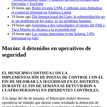
televisión y YouTube
19 horas ago
Rintin levanta US$6,2 millones para digitalizar
el comercio informal en América Latina
19 horas ago
Día Internacional del Gato: la sobrepoblación no
es un problema de los gatos, es un problema humano
19 horas ago
Argentina a dos velocidades: el elogio del FMI a
Vaca Muerta no alcanza a la economía real
19 horas ago
Las ventas minoristas pyme bajaron 3,8%
interanual en julio
Morón: 4 detenidos en operativos de
seguridad
EL MUNICIPIO CONTINÚA CON LA
IMPLEMENTACIÓN DE POSTAS DE CONTROL CON EL
FIN DE MEJORAR LA SEGURIDAD EN EL DISTRITO.
DURANTE EL FIN DE SEMANA SE DETUVIERON A
CUATRO PERSONAS EN DIFERENTES CONTROLES.
A lo largo del fin de semana, el Municipio realizó diversos
operativos de tránsito que dieron como resultado la detención de
cuatro individuos. Los controles se realizaron en diferentes puntos