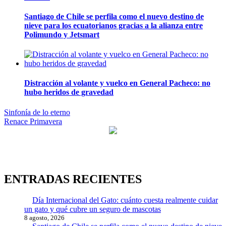
Santiago de Chile se perfila como el nuevo destino de
nieve para los ecuatorianos gracias a la alianza entre
Polimundo y Jetsmart
Distracción al volante y vuelco en General Pacheco: no
hubo heridos de gravedad
Navegación
Sinfonía de lo eterno
Renace Primavera
de
entradas
ENTRADAS RECIENTES
Día Internacional del Gato: cuánto cuesta realmente cuidar
un gato y qué cubre un seguro de mascotas
8 agosto, 2026