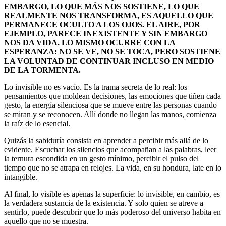
EMBARGO, LO QUE MÁS NOS SOSTIENE, LO QUE
REALMENTE NOS TRANSFORMA, ES AQUELLO QUE
PERMANECE OCULTO A LOS OJOS. EL AIRE, POR
EJEMPLO, PARECE INEXISTENTE Y SIN EMBARGO
NOS DA VIDA. LO MISMO OCURRE CON LA
ESPERANZA: NO SE VE, NO SE TOCA, PERO SOSTIENE
LA VOLUNTAD DE CONTINUAR INCLUSO EN MEDIO
DE LA TORMENTA.
Lo invisible no es vacío. Es la trama secreta de lo real: los
pensamientos que moldean decisiones, las emociones que tiñen cada
gesto, la energía silenciosa que se mueve entre las personas cuando
se miran y se reconocen. Allí donde no llegan las manos, comienza
la raíz de lo esencial.
Quizás la sabiduría consista en aprender a percibir más allá de lo
evidente. Escuchar los silencios que acompañan a las palabras, leer
la ternura escondida en un gesto mínimo, percibir el pulso del
tiempo que no se atrapa en relojes. La vida, en su hondura, late en lo
intangible.
Al final, lo visible es apenas la superficie: lo invisible, en cambio, es
la verdadera sustancia de la existencia. Y solo quien se atreve a
sentirlo, puede descubrir que lo más poderoso del universo habita en
aquello que no se muestra.