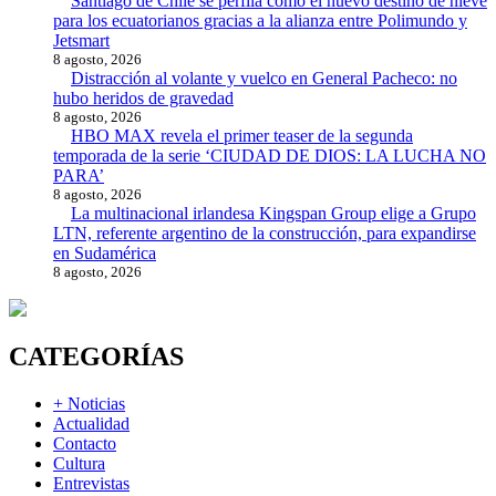
Santiago de Chile se perfila como el nuevo destino de nieve
para los ecuatorianos gracias a la alianza entre Polimundo y
Jetsmart
8 agosto, 2026
Distracción al volante y vuelco en General Pacheco: no
hubo heridos de gravedad
8 agosto, 2026
HBO MAX revela el primer teaser de la segunda
temporada de la serie ‘CIUDAD DE DIOS: LA LUCHA NO
PARA’
8 agosto, 2026
La multinacional irlandesa Kingspan Group elige a Grupo
LTN, referente argentino de la construcción, para expandirse
en Sudamérica
8 agosto, 2026
CATEGORÍAS
+ Noticias
Actualidad
Contacto
Cultura
Entrevistas