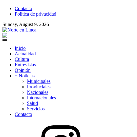
to
Contacto
content
Política de privacidad
Sunday, August 9, 2026
Norte en Línea
Primary
Menu
Inicio
Actualidad
Cultura
Entrevistas
Opinión
+ Noticias
Municipales
Provinciales
Nacionales
Internacionales
Salud
Servicios
Contacto
Instagram