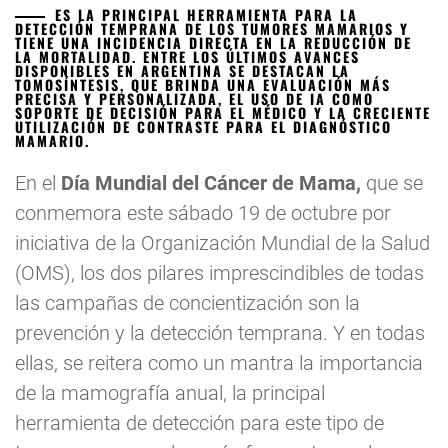
ES LA PRINCIPAL HERRAMIENTA PARA LA
DETECCIÓN TEMPRANA DE LOS TUMORES MAMARIOS Y
TIENE UNA INCIDENCIA DIRECTA EN LA REDUCCIÓN DE
LA MORTALIDAD. ENTRE LOS ÚLTIMOS AVANCES
DISPONIBLES EN ARGENTINA SE DESTACAN LA
TOMOSÍNTESIS, QUE BRINDA UNA EVALUACIÓN MÁS
PRECISA Y PERSONALIZADA, EL USO DE IA COMO
SOPORTE DE DECISIÓN PARA EL MÉDICO Y LA CRECIENTE
UTILIZACIÓN DE CONTRASTE PARA EL DIAGNÓSTICO
MAMARIO.
En el
Día Mundial del Cáncer de Mama,
que se
conmemora este sábado 19 de octubre por
iniciativa de la Organización Mundial de la Salud
(OMS), los dos pilares imprescindibles de todas
las campañas de concientización son la
prevención y la detección temprana. Y en todas
ellas, se reitera como un mantra la importancia
de la mamografía anual, la principal
herramienta de detección para este tipo de