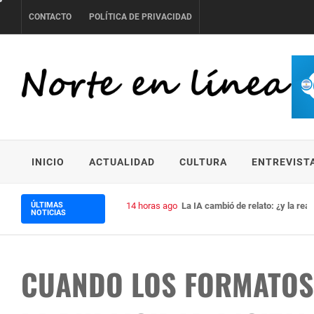
Skip
CONTACTO
POLÍTICA DE PRIVACIDAD
to
content
NORTE EN LÍNEA
INICIO
ACTUALIDAD
CULTURA
ENTREVIST
ÚLTIMAS
14 horas ago
La IA cambió de relato: ¿y la real
NOTICIAS
CUANDO LOS FORMATOS 